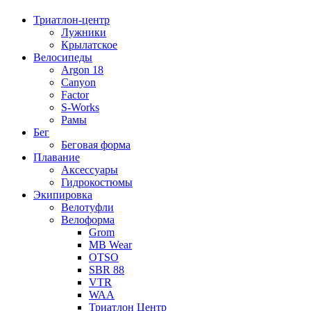
Триатлон-центр
Лужники
Крылатское
Велосипеды
Argon 18
Canyon
Factor
S-Works
Рамы
Бег
Беговая форма
Плавание
Аксессуары
Гидрокостюмы
Экипировка
Велотуфли
Велоформа
Grom
MB Wear
OTSO
SBR 88
VTR
WAA
Триатлон Центр