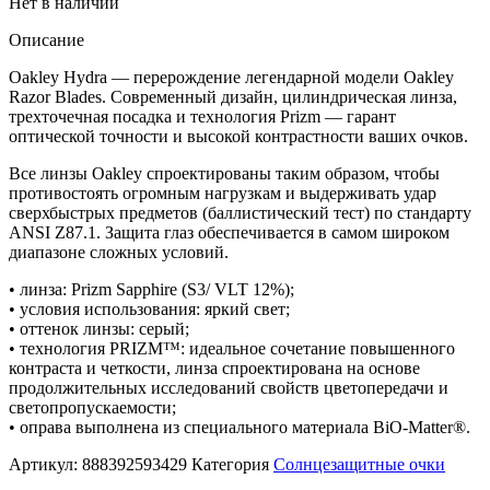
Нет в наличии
Описание
Oakley Hydra — перерождение легендарной модели Oakley
Razor Blades. Современный дизайн, цилиндрическая линза,
трехточечная посадка и технология Prizm — гарант
оптической точности и высокой контрастности ваших очков.
Все линзы Oakley спроектированы таким образом, чтобы
противостоять огромным нагрузкам и выдерживать удар
сверхбыстрых предметов (баллистический тест) по стандарту
ANSI Z87.1. Защита глаз обеспечивается в самом широком
диапазоне сложных условий.
• линза: Prizm Sapphire (S3/ VLT 12%);
• условия использования: яркий свет;
• оттенок линзы: серый;
• технология PRIZM™: идеальное сочетание повышенного
контраста и четкости, линза спроектирована на основе
продолжительных исследований свойств цветопередачи и
светопропускаемости;
• оправа выполнена из специального материала BiO-Matter®.
Артикул:
888392593429
Категория
Солнцезащитные очки