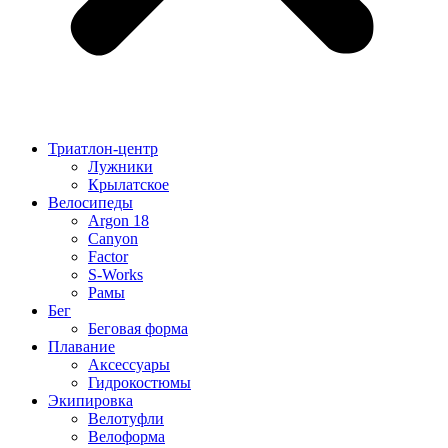
Триатлон-центр
Лужники
Крылатское
Велосипеды
Argon 18
Canyon
Factor
S-Works
Рамы
Бег
Беговая форма
Плавание
Аксессуары
Гидрокостюмы
Экипировка
Велотуфли
Велоформа