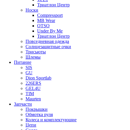
Триатлон Центр
Носки
Compressport
MB Wear
OTSO
Under By Me
Триатлон Центр
Повседневная одежда
Солнцезащитные очки
Трисьюты
Шлемы
Питание
SIS
GU
Dion Sportlab
226ERS
GEL4U
TIM
Maurten
Запчасти
Покрышки
Обмотка руля
Колеса и комплектующие
Цепи