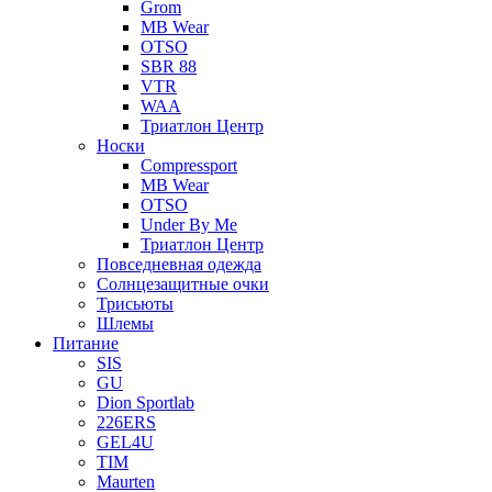
Grom
MB Wear
OTSO
SBR 88
VTR
WAA
Триатлон Центр
Носки
Compressport
MB Wear
OTSO
Under By Me
Триатлон Центр
Повседневная одежда
Солнцезащитные очки
Трисьюты
Шлемы
Питание
SIS
GU
Dion Sportlab
226ERS
GEL4U
TIM
Maurten