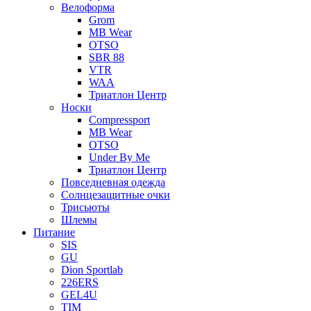
Велоформа
Grom
MB Wear
OTSO
SBR 88
VTR
WAA
Триатлон Центр
Носки
Compressport
MB Wear
OTSO
Under By Me
Триатлон Центр
Повседневная одежда
Солнцезащитные очки
Трисьюты
Шлемы
Питание
SIS
GU
Dion Sportlab
226ERS
GEL4U
TIM