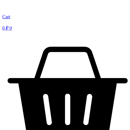
Cart
0
₽
0