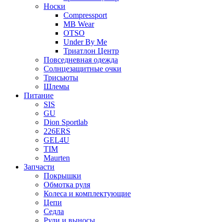
Носки
Compressport
MB Wear
OTSO
Under By Me
Триатлон Центр
Повседневная одежда
Солнцезащитные очки
Трисьюты
Шлемы
Питание
SIS
GU
Dion Sportlab
226ERS
GEL4U
TIM
Maurten
Запчасти
Покрышки
Обмотка руля
Колеса и комплектующие
Цепи
Седла
Рули и выносы