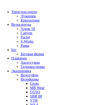
Перейти
к
Триатлон-центр
содержимому
Лужники
Крылатское
Велосипеды
Argon 18
Canyon
Factor
S-Works
Рамы
Бег
Беговая форма
Плавание
Аксессуары
Гидрокостюмы
Экипировка
Велотуфли
Велоформа
Grom
MB Wear
OTSO
SBR 88
VTR
WAA