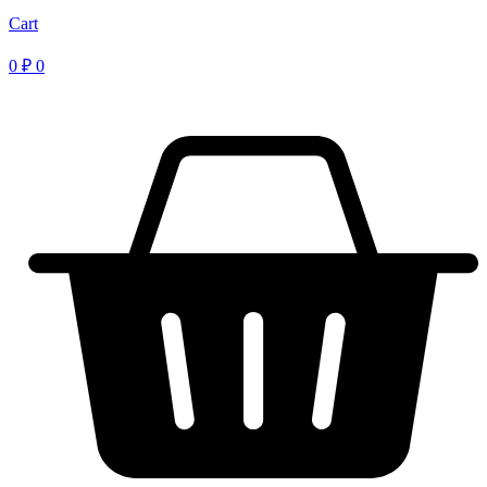
Cart
0
₽
0