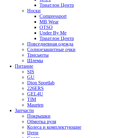
Триатлон Центр
Носки
Compressport
MB Wear
OTSO
Under By Me
Триатлон Центр
Повседневная одежда
Солнцезащитные очки
Трисьюты
Шлемы
Питание
SIS
GU
Dion Sportlab
226ERS
GEL4U
TIM
Maurten
Запчасти
Покрышки
Обмотка руля
Колеса и комплектующие
Цепи