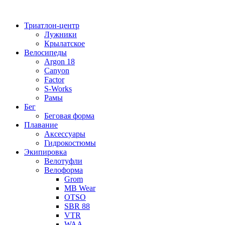
Перейти
к
Триатлон-центр
содержимому
Лужники
Крылатское
Велосипеды
Argon 18
Canyon
Factor
S-Works
Рамы
Бег
Беговая форма
Плавание
Аксессуары
Гидрокостюмы
Экипировка
Велотуфли
Велоформа
Grom
MB Wear
OTSO
SBR 88
VTR
WAA