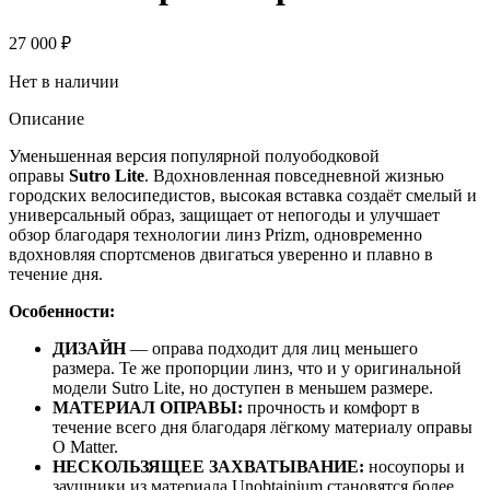
27 000
₽
Нет в наличии
Описание
Уменьшенная версия популярной полуободковой
оправы
Sutro Lite
. Вдохновленная повседневной жизнью
городских велосипедистов, высокая вставка создаёт смелый и
универсальный образ, защищает от непогоды и улучшает
обзор благодаря технологии линз Prizm, одновременно
вдохновляя спортсменов двигаться уверенно и плавно в
течение дня.
Особенности:
ДИЗАЙН
— оправа подходит для лиц меньшего
размера. Те же пропорции линз, что и у оригинальной
модели Sutro Lite, но доступен в меньшем размере.
МАТЕРИАЛ ОПРАВЫ:
прочность и комфорт в
течение всего дня благодаря лёгкому материалу оправы
O Matter.
НЕСКОЛЬЗЯЩЕЕ ЗАХВАТЫВАНИЕ:
носоупоры и
заушники из материала Unobtainium становятся более