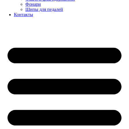
Фонари
Шипы для педалей
Контакты