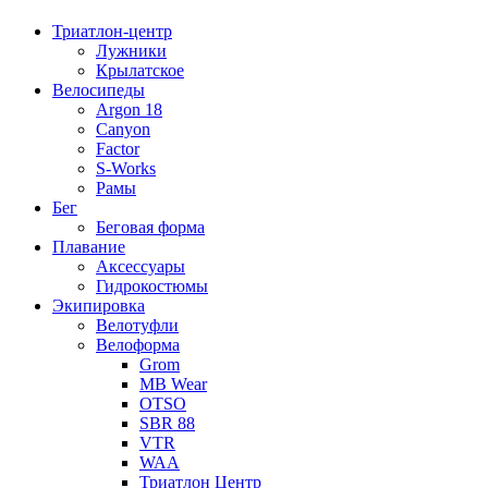
Триатлон-центр
Лужники
Крылатское
Велосипеды
Argon 18
Canyon
Factor
S-Works
Рамы
Бег
Беговая форма
Плавание
Аксессуары
Гидрокостюмы
Экипировка
Велотуфли
Велоформа
Grom
MB Wear
OTSO
SBR 88
VTR
WAA
Триатлон Центр