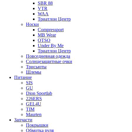
SBR 88
VTR
WAA
Триатлон Центр
Носки
Compressport
MB Wear
OTSO
Under By Me
Триатлон Центр
Повседневная одежда
Солнцезащитные очки
Трисьюты
Шлемы
Питание
SIS
GU
Dion Sportlab
226ERS
GEL4U
TIM
Maurten
Запчасти
Покрышки
Обмотка руля