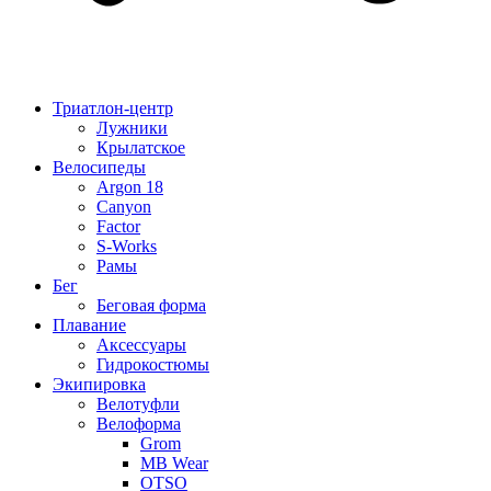
Триатлон-центр
Лужники
Крылатское
Велосипеды
Argon 18
Canyon
Factor
S-Works
Рамы
Бег
Беговая форма
Плавание
Аксессуары
Гидрокостюмы
Экипировка
Велотуфли
Велоформа
Grom
MB Wear
OTSO