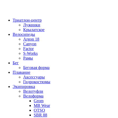
Триатлон-центр
Лужники
Крылатское
Велосипеды
Argon 18
Canyon
Factor
S-Works
Рамы
Бег
Беговая форма
Плавание
Аксессуары
Гидрокостюмы
Экипировка
Велотуфли
Велоформа
Grom
MB Wear
OTSO
SBR 88