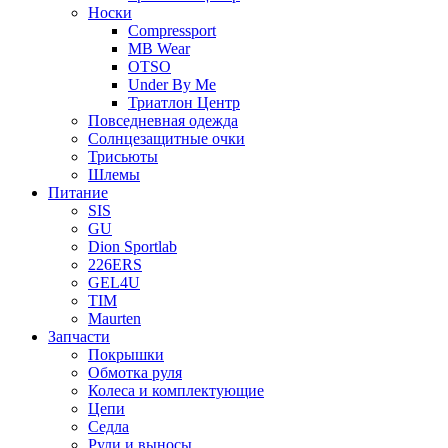
Носки
Compressport
MB Wear
OTSO
Under By Me
Триатлон Центр
Повседневная одежда
Солнцезащитные очки
Трисьюты
Шлемы
Питание
SIS
GU
Dion Sportlab
226ERS
GEL4U
TIM
Maurten
Запчасти
Покрышки
Обмотка руля
Колеса и комплектующие
Цепи
Седла
Рули и выносы