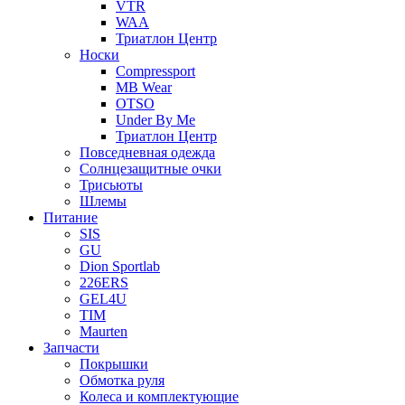
VTR
WAA
Триатлон Центр
Носки
Compressport
MB Wear
OTSO
Under By Me
Триатлон Центр
Повседневная одежда
Солнцезащитные очки
Трисьюты
Шлемы
Питание
SIS
GU
Dion Sportlab
226ERS
GEL4U
TIM
Maurten
Запчасти
Покрышки
Обмотка руля
Колеса и комплектующие