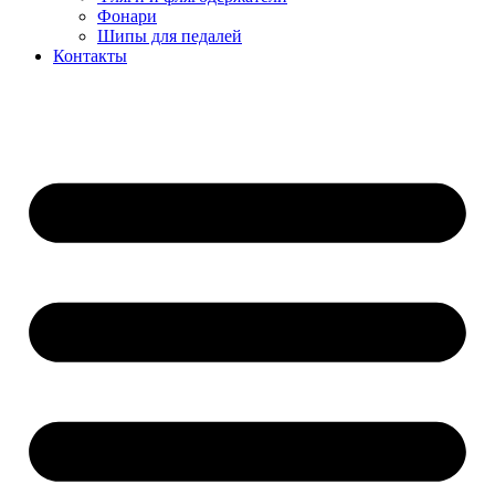
Фонари
Шипы для педалей
Контакты