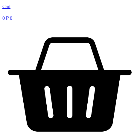
Cart
0
₽
0