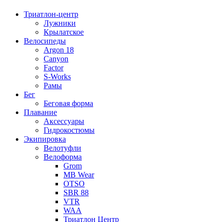
Триатлон-центр
Лужники
Крылатское
Велосипеды
Argon 18
Canyon
Factor
S-Works
Рамы
Бег
Беговая форма
Плавание
Аксессуары
Гидрокостюмы
Экипировка
Велотуфли
Велоформа
Grom
MB Wear
OTSO
SBR 88
VTR
WAA
Триатлон Центр