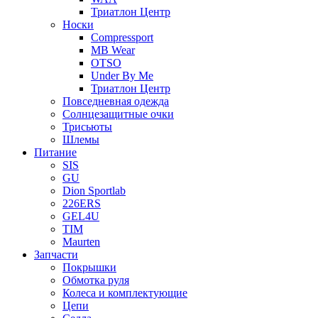
Триатлон Центр
Носки
Compressport
MB Wear
OTSO
Under By Me
Триатлон Центр
Повседневная одежда
Солнцезащитные очки
Трисьюты
Шлемы
Питание
SIS
GU
Dion Sportlab
226ERS
GEL4U
TIM
Maurten
Запчасти
Покрышки
Обмотка руля
Колеса и комплектующие
Цепи