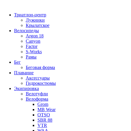
Перейти
к
Триатлон-центр
содержимому
Лужники
Крылатское
Велосипеды
Argon 18
Canyon
Factor
S-Works
Рамы
Бег
Беговая форма
Плавание
Аксессуары
Гидрокостюмы
Экипировка
Велотуфли
Велоформа
Grom
MB Wear
OTSO
SBR 88
VTR
WAA