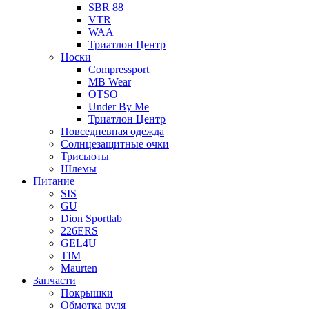
SBR 88
VTR
WAA
Триатлон Центр
Носки
Compressport
MB Wear
OTSO
Under By Me
Триатлон Центр
Повседневная одежда
Солнцезащитные очки
Трисьюты
Шлемы
Питание
SIS
GU
Dion Sportlab
226ERS
GEL4U
TIM
Maurten
Запчасти
Покрышки
Обмотка руля