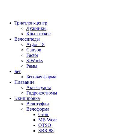
Триатлон-центр
Лужники
Крылатское
Велосипеды
Argon 18
Canyon
Factor
S-Works
Рамы
Бег
Беговая форма
Плавание
Аксессуары
Гидрокостюмы
Экипировка
Велотуфли
Велоформа
Grom
MB Wear
OTSO
SBR 88