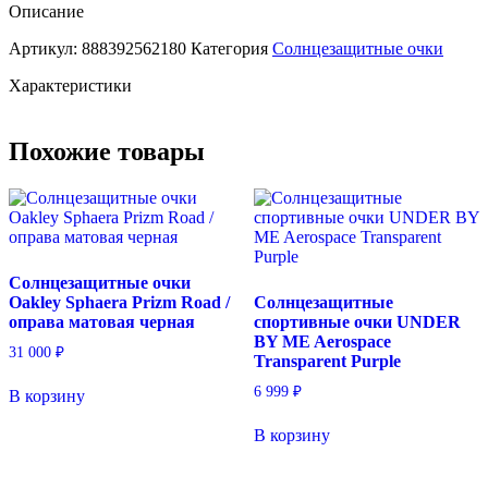
очки
Описание
Oakley
Артикул:
888392562180
Категория
Солнцезащитные очки
Sutro
Lite
Характеристики
Prizm
Sapphire
/
Похожие товары
оправа
матовая
черная
Солнцезащитные очки
Oakley Sphaera Prizm Road /
Солнцезащитные
оправа матовая черная
спортивные очки UNDER
BY ME Aerospace
31 000
₽
Transparent Purple
6 999
₽
В корзину
В корзину