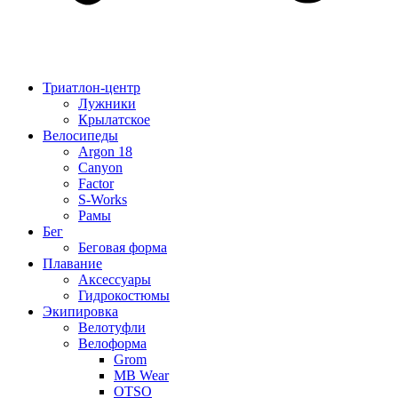
Триатлон-центр
Лужники
Крылатское
Велосипеды
Argon 18
Canyon
Factor
S-Works
Рамы
Бег
Беговая форма
Плавание
Аксессуары
Гидрокостюмы
Экипировка
Велотуфли
Велоформа
Grom
MB Wear
OTSO