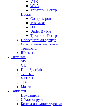
VTR
WAA
Триатлон Центр
Носки
Compressport
MB Wear
OTSO
Under By Me
Триатлон Центр
Повседневная одежда
Солнцезащитные очки
Трисьюты
Шлемы
Питание
SIS
GU
Dion Sportlab
226ERS
GEL4U
TIM
Maurten
Запчасти
Покрышки
Обмотка руля
Колеса и комплектующие