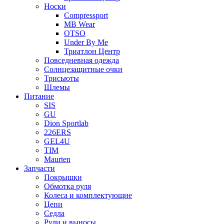
Носки
Compressport
MB Wear
OTSO
Under By Me
Триатлон Центр
Повседневная одежда
Солнцезащитные очки
Трисьюты
Шлемы
Питание
SIS
GU
Dion Sportlab
226ERS
GEL4U
TIM
Maurten
Запчасти
Покрышки
Обмотка руля
Колеса и комплектующие
Цепи
Седла
Рули и выносы