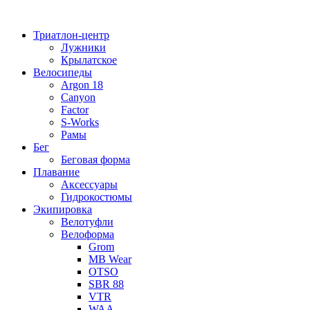
Перейти
к
Триатлон-центр
содержимому
Лужники
Крылатское
Велосипеды
Argon 18
Canyon
Factor
S-Works
Рамы
Бег
Беговая форма
Плавание
Аксессуары
Гидрокостюмы
Экипировка
Велотуфли
Велоформа
Grom
MB Wear
OTSO
SBR 88
VTR
WAA