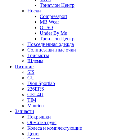
Триатлон Центр
Носки
Compressport
MB Wear
OTSO
Under By Me
Триатлон Центр
Повседневная одежда
Солнцезащитные очки
Трисьюты
Шлемы
Питание
SIS
GU
Dion Sportlab
226ERS
GEL4U
TIM
Maurten
Запчасти
Покрышки
Обмотка руля
Колеса и комплектующие
Цепи