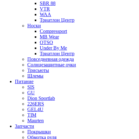
SBR 88
VTR
WAA
Триатлон Центр
Носки
Compressport
MB Wear
OTSO
Under By Me
Триатлон Центр
Повседневная одежда
Солнцезащитные очки
Трисьюты
Шлемы
Питание
SIS
GU
Dion Sportlab
226ERS
GEL4U
TIM
Maurten
Запчасти
Покрышки
Обмотка руля