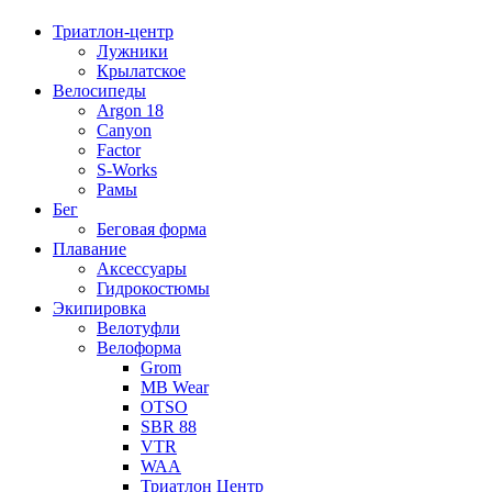
Триатлон-центр
Лужники
Крылатское
Велосипеды
Argon 18
Canyon
Factor
S-Works
Рамы
Бег
Беговая форма
Плавание
Аксессуары
Гидрокостюмы
Экипировка
Велотуфли
Велоформа
Grom
MB Wear
OTSO
SBR 88
VTR
WAA
Триатлон Центр