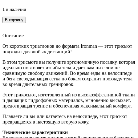
1 в наличии
Количество
В корзину
товара
Стартовый
костюм
Описание
мужской
От коротких триатлонов до формата Ironman — этот трисьют
Mako
подходит для любых дистанций!
Trifonction
Team
В этом трисьюте вы получите эргономичную посадку, которая
SET-
идеально повторяет изгибы тела и дает вам ни с чем не
IN
сравнимую свободу движений. Во время езды на велосипеде
Steel
и бега сверхдышащая сетка по бокам сохранит прохладу тела
Blue
во время длительных тренировок.
S
Этот трикосьют, изготовленный из высокоэффективной ткани
и дышащих гидрофобных материалов, мгновенно высыхает,
предотвращая трение и обеспечивая максимальный комфорт.
Плаваете ли вы или катаетесь на велосипеде, этот трисьют
превращается в настоящую вторую кожу.
Технические характеристики
Водоотталкивающая молния с самоблокирующимся бегунком