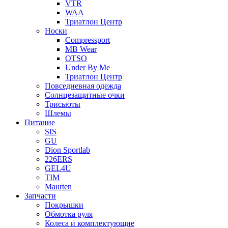
VTR
WAA
Триатлон Центр
Носки
Compressport
MB Wear
OTSO
Under By Me
Триатлон Центр
Повседневная одежда
Солнцезащитные очки
Трисьюты
Шлемы
Питание
SIS
GU
Dion Sportlab
226ERS
GEL4U
TIM
Maurten
Запчасти
Покрышки
Обмотка руля
Колеса и комплектующие