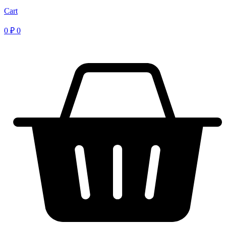
Cart
0
₽
0