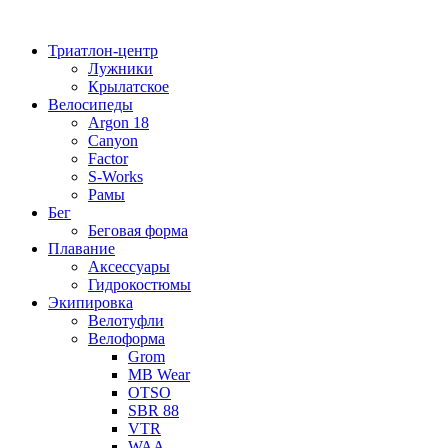
Перейти
к
Триатлон-центр
содержимому
Лужники
Крылатское
Велосипеды
Argon 18
Canyon
Factor
S-Works
Рамы
Бег
Беговая форма
Плавание
Аксессуары
Гидрокостюмы
Экипировка
Велотуфли
Велоформа
Grom
MB Wear
OTSO
SBR 88
VTR
WAA