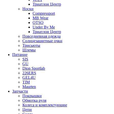
Триатлон Центр
Носки
Compressport
MB Wear
OTSO
Under By Me
Триатлон Центр
Повседневная одежда
Солнцезащитные очки
Трисьюты
Шлемы
Питание
SIS
GU
Dion Sportlab
226ERS
GEL4U
TIM
Maurten
Запчасти
Покрышки
Обмотка руля
Колеса и комплектующие
Цепи