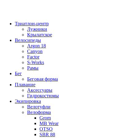
Триатлон-центр
Лужники
Крылатское
Велосипеды
Argon 18
Canyon
Factor
S-Works
Рамы
Бег
Беговая форма
Плавание
Аксессуары
Гидрокостюмы
Экипировка
Велотуфли
Велоформа
Grom
MB Wear
OTSO
SBR 88