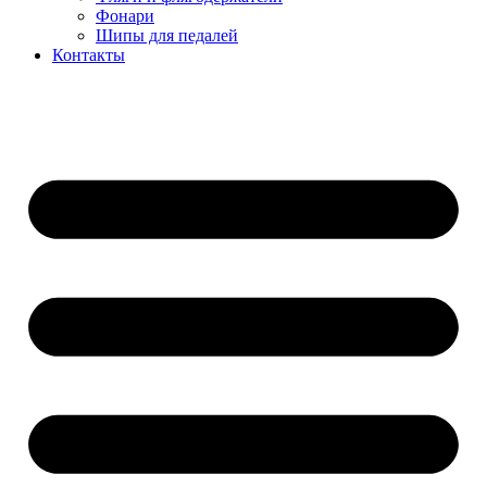
Фонари
Шипы для педалей
Контакты