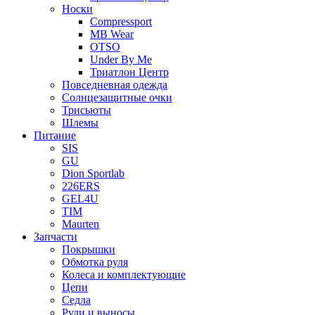
Носки
Compressport
MB Wear
OTSO
Under By Me
Триатлон Центр
Повседневная одежда
Солнцезащитные очки
Трисьюты
Шлемы
Питание
SIS
GU
Dion Sportlab
226ERS
GEL4U
TIM
Maurten
Запчасти
Покрышки
Обмотка руля
Колеса и комплектующие
Цепи
Седла
Рули и выносы