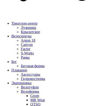
Триатлон-центр
Лужники
Крылатское
Велосипеды
Argon 18
Canyon
Factor
S-Works
Рамы
Бег
Беговая форма
Плавание
Аксессуары
Гидрокостюмы
Экипировка
Велотуфли
Велоформа
Grom
MB Wear
OTSO