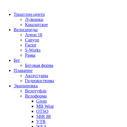
Перейти
к
Триатлон-центр
содержимому
Лужники
Крылатское
Велосипеды
Argon 18
Canyon
Factor
S-Works
Рамы
Бег
Беговая форма
Плавание
Аксессуары
Гидрокостюмы
Экипировка
Велотуфли
Велоформа
Grom
MB Wear
OTSO
SBR 88
VTR
WAA