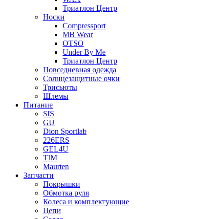
Триатлон Центр
Носки
Compressport
MB Wear
OTSO
Under By Me
Триатлон Центр
Повседневная одежда
Солнцезащитные очки
Трисьюты
Шлемы
Питание
SIS
GU
Dion Sportlab
226ERS
GEL4U
TIM
Maurten
Запчасти
Покрышки
Обмотка руля
Колеса и комплектующие
Цепи