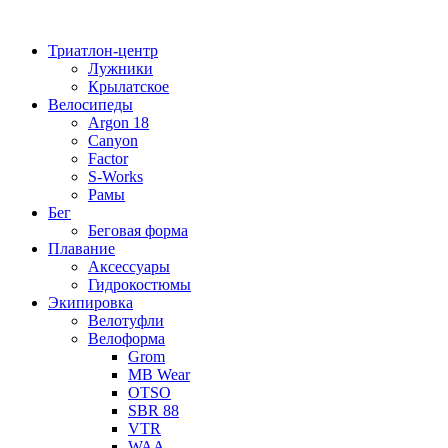
Перейти
к
Триатлон-центр
содержимому
Лужники
Крылатское
Велосипеды
Argon 18
Canyon
Factor
S-Works
Рамы
Бег
Беговая форма
Плавание
Аксессуары
Гидрокостюмы
Экипировка
Велотуфли
Велоформа
Grom
MB Wear
OTSO
SBR 88
VTR
WAA