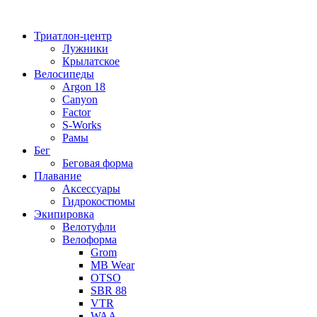
Перейти
к
Триатлон-центр
содержимому
Лужники
Крылатское
Велосипеды
Argon 18
Canyon
Factor
S-Works
Рамы
Бег
Беговая форма
Плавание
Аксессуары
Гидрокостюмы
Экипировка
Велотуфли
Велоформа
Grom
MB Wear
OTSO
SBR 88
VTR
WAA