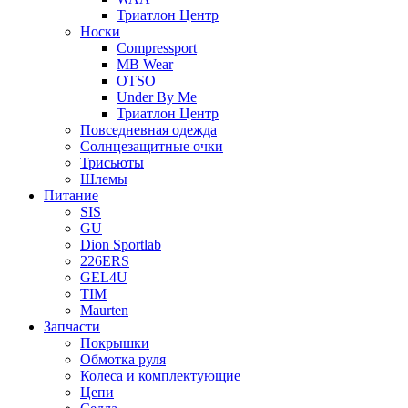
Триатлон Центр
Носки
Compressport
MB Wear
OTSO
Under By Me
Триатлон Центр
Повседневная одежда
Солнцезащитные очки
Трисьюты
Шлемы
Питание
SIS
GU
Dion Sportlab
226ERS
GEL4U
TIM
Maurten
Запчасти
Покрышки
Обмотка руля
Колеса и комплектующие
Цепи