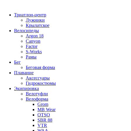
Перейти
к
Триатлон-центр
содержимому
Лужники
Крылатское
Велосипеды
Argon 18
Canyon
Factor
S-Works
Рамы
Бег
Беговая форма
Плавание
Аксессуары
Гидрокостюмы
Экипировка
Велотуфли
Велоформа
Grom
MB Wear
OTSO
SBR 88
VTR
WAA