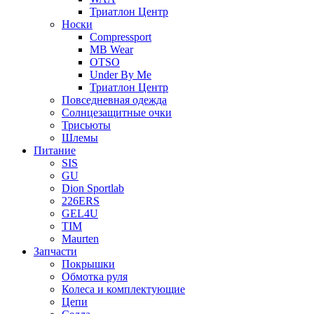
Триатлон Центр
Носки
Compressport
MB Wear
OTSO
Under By Me
Триатлон Центр
Повседневная одежда
Солнцезащитные очки
Трисьюты
Шлемы
Питание
SIS
GU
Dion Sportlab
226ERS
GEL4U
TIM
Maurten
Запчасти
Покрышки
Обмотка руля
Колеса и комплектующие
Цепи