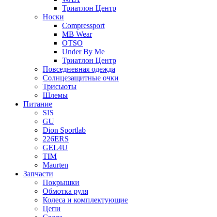
Триатлон Центр
Носки
Compressport
MB Wear
OTSO
Under By Me
Триатлон Центр
Повседневная одежда
Солнцезащитные очки
Трисьюты
Шлемы
Питание
SIS
GU
Dion Sportlab
226ERS
GEL4U
TIM
Maurten
Запчасти
Покрышки
Обмотка руля
Колеса и комплектующие
Цепи