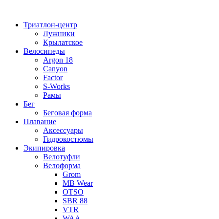
Перейти
к
Триатлон-центр
содержимому
Лужники
Крылатское
Велосипеды
Argon 18
Canyon
Factor
S-Works
Рамы
Бег
Беговая форма
Плавание
Аксессуары
Гидрокостюмы
Экипировка
Велотуфли
Велоформа
Grom
MB Wear
OTSO
SBR 88
VTR
WAA