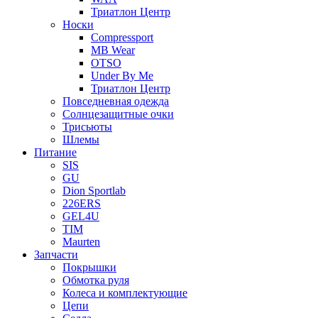
Триатлон Центр
Носки
Compressport
MB Wear
OTSO
Under By Me
Триатлон Центр
Повседневная одежда
Солнцезащитные очки
Трисьюты
Шлемы
Питание
SIS
GU
Dion Sportlab
226ERS
GEL4U
TIM
Maurten
Запчасти
Покрышки
Обмотка руля
Колеса и комплектующие
Цепи