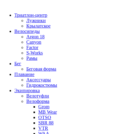
Перейти
к
Триатлон-центр
содержимому
Лужники
Крылатское
Велосипеды
Argon 18
Canyon
Factor
S-Works
Рамы
Бег
Беговая форма
Плавание
Аксессуары
Гидрокостюмы
Экипировка
Велотуфли
Велоформа
Grom
MB Wear
OTSO
SBR 88
VTR
WAA