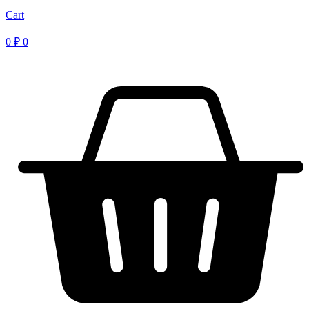
Cart
0
₽
0