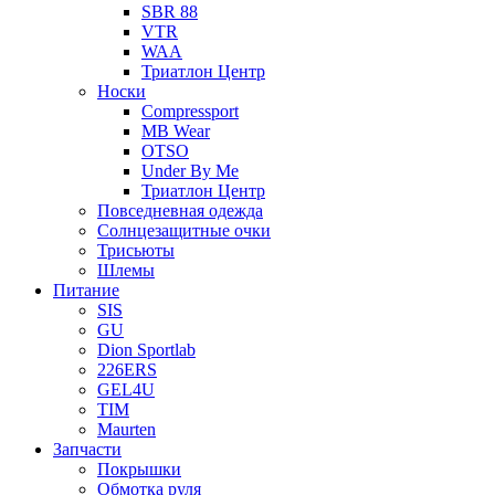
SBR 88
VTR
WAA
Триатлон Центр
Носки
Compressport
MB Wear
OTSO
Under By Me
Триатлон Центр
Повседневная одежда
Солнцезащитные очки
Трисьюты
Шлемы
Питание
SIS
GU
Dion Sportlab
226ERS
GEL4U
TIM
Maurten
Запчасти
Покрышки
Обмотка руля