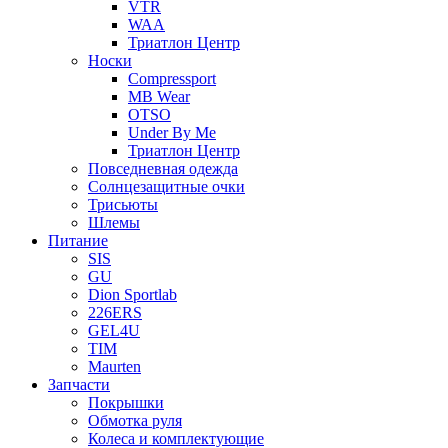
VTR
WAA
Триатлон Центр
Носки
Compressport
MB Wear
OTSO
Under By Me
Триатлон Центр
Повседневная одежда
Солнцезащитные очки
Трисьюты
Шлемы
Питание
SIS
GU
Dion Sportlab
226ERS
GEL4U
TIM
Maurten
Запчасти
Покрышки
Обмотка руля
Колеса и комплектующие