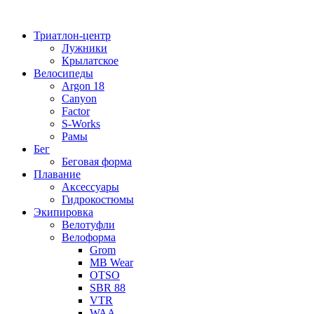
Перейти
к
Триатлон-центр
содержимому
Лужники
Крылатское
Велосипеды
Argon 18
Canyon
Factor
S-Works
Рамы
Бег
Беговая форма
Плавание
Аксессуары
Гидрокостюмы
Экипировка
Велотуфли
Велоформа
Grom
MB Wear
OTSO
SBR 88
VTR
WAA