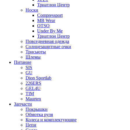
Триатлон Центр
Носки
Compressport
MB Wear
OTSO
Under By Me
Триатлон Центр
Повседневная одежда
Солнцезащитные очки
Трисьюты
Шлемы
Питание
SIS
GU
Dion Sportlab
226ERS
GEL4U
TIM
Maurten
Запчасти
Покрышки
Обмотка руля
Колеса и комплектующие
Цепи