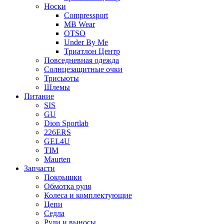
Носки
Compressport
MB Wear
OTSO
Under By Me
Триатлон Центр
Повседневная одежда
Солнцезащитные очки
Трисьюты
Шлемы
Питание
SIS
GU
Dion Sportlab
226ERS
GEL4U
TIM
Maurten
Запчасти
Покрышки
Обмотка руля
Колеса и комплектующие
Цепи
Седла
Рули и выносы