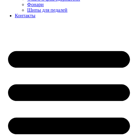
Фонари
Шипы для педалей
Контакты