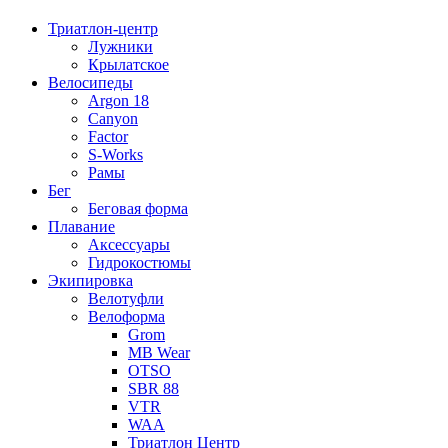
Триатлон-центр
Лужники
Крылатское
Велосипеды
Argon 18
Canyon
Factor
S-Works
Рамы
Бег
Беговая форма
Плавание
Аксессуары
Гидрокостюмы
Экипировка
Велотуфли
Велоформа
Grom
MB Wear
OTSO
SBR 88
VTR
WAA
Триатлон Центр