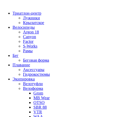
Перейти
к
Триатлон-центр
содержимому
Лужники
Крылатское
Велосипеды
Argon 18
Canyon
Factor
S-Works
Рамы
Бег
Беговая форма
Плавание
Аксессуары
Гидрокостюмы
Экипировка
Велотуфли
Велоформа
Grom
MB Wear
OTSO
SBR 88
VTR
WAA