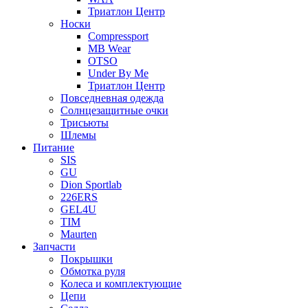
Триатлон Центр
Носки
Compressport
MB Wear
OTSO
Under By Me
Триатлон Центр
Повседневная одежда
Солнцезащитные очки
Трисьюты
Шлемы
Питание
SIS
GU
Dion Sportlab
226ERS
GEL4U
TIM
Maurten
Запчасти
Покрышки
Обмотка руля
Колеса и комплектующие
Цепи