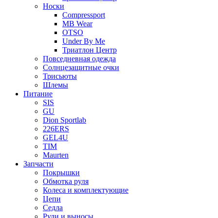
Носки
Compressport
MB Wear
OTSO
Under By Me
Триатлон Центр
Повседневная одежда
Солнцезащитные очки
Трисьюты
Шлемы
Питание
SIS
GU
Dion Sportlab
226ERS
GEL4U
TIM
Maurten
Запчасти
Покрышки
Обмотка руля
Колеса и комплектующие
Цепи
Седла
Рули и выносы