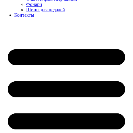
Фонари
Шипы для педалей
Контакты