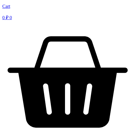
Cart
0
₽
0