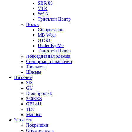
SBR 88
VTR
WAA
Триатлон Центр
Носки
Compressport
MB Wear
OTSO
Under By Me
Триатлон Центр
Повседневная одежда
Солнцезащитные очки
Трисьюты
Шлемы
Питание
SIS
GU
Dion Sportlab
226ERS
GEL4U
TIM
Maurten
Запчасти
Покрышки
Обмотка руля