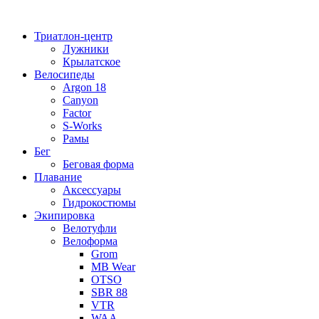
Перейти
к
Триатлон-центр
содержимому
Лужники
Крылатское
Велосипеды
Argon 18
Canyon
Factor
S-Works
Рамы
Бег
Беговая форма
Плавание
Аксессуары
Гидрокостюмы
Экипировка
Велотуфли
Велоформа
Grom
MB Wear
OTSO
SBR 88
VTR
WAA