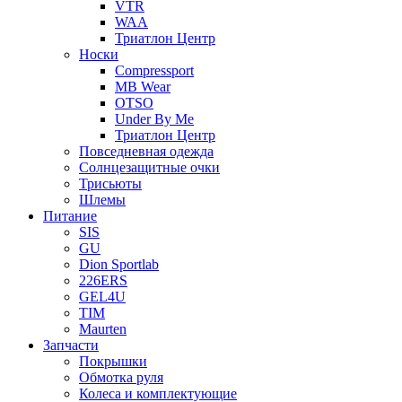
VTR
WAA
Триатлон Центр
Носки
Compressport
MB Wear
OTSO
Under By Me
Триатлон Центр
Повседневная одежда
Солнцезащитные очки
Трисьюты
Шлемы
Питание
SIS
GU
Dion Sportlab
226ERS
GEL4U
TIM
Maurten
Запчасти
Покрышки
Обмотка руля
Колеса и комплектующие