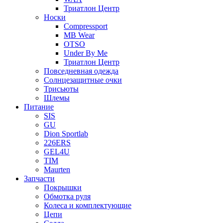
Триатлон Центр
Носки
Compressport
MB Wear
OTSO
Under By Me
Триатлон Центр
Повседневная одежда
Солнцезащитные очки
Трисьюты
Шлемы
Питание
SIS
GU
Dion Sportlab
226ERS
GEL4U
TIM
Maurten
Запчасти
Покрышки
Обмотка руля
Колеса и комплектующие
Цепи