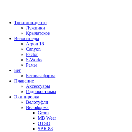
Триатлон-центр
Лужники
Крылатское
Велосипеды
Argon 18
Canyon
Factor
S-Works
Рамы
Бег
Беговая форма
Плавание
Аксессуары
Гидрокостюмы
Экипировка
Велотуфли
Велоформа
Grom
MB Wear
OTSO
SBR 88