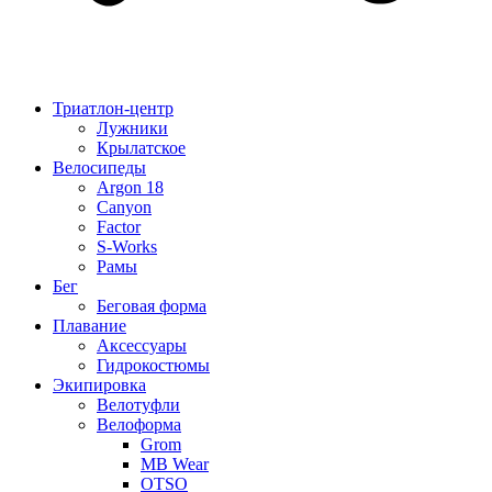
Триатлон-центр
Лужники
Крылатское
Велосипеды
Argon 18
Canyon
Factor
S-Works
Рамы
Бег
Беговая форма
Плавание
Аксессуары
Гидрокостюмы
Экипировка
Велотуфли
Велоформа
Grom
MB Wear
OTSO