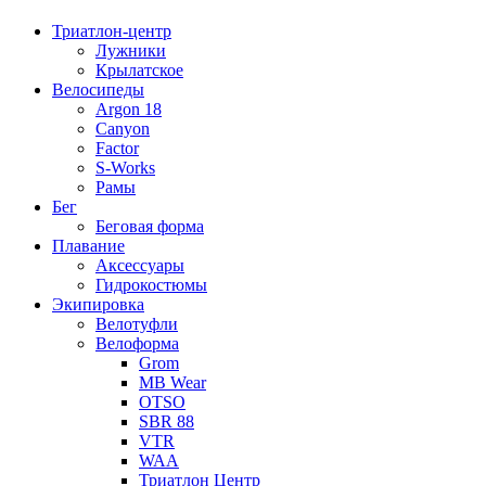
Триатлон-центр
Лужники
Крылатское
Велосипеды
Argon 18
Canyon
Factor
S-Works
Рамы
Бег
Беговая форма
Плавание
Аксессуары
Гидрокостюмы
Экипировка
Велотуфли
Велоформа
Grom
MB Wear
OTSO
SBR 88
VTR
WAA
Триатлон Центр