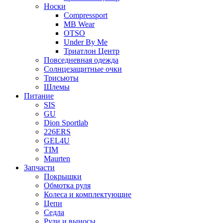
Носки
Compressport
MB Wear
OTSO
Under By Me
Триатлон Центр
Повседневная одежда
Солнцезащитные очки
Трисьюты
Шлемы
Питание
SIS
GU
Dion Sportlab
226ERS
GEL4U
TIM
Maurten
Запчасти
Покрышки
Обмотка руля
Колеса и комплектующие
Цепи
Седла
Рули и выносы