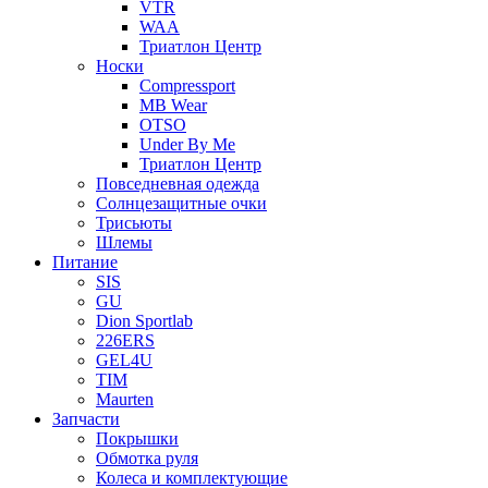
VTR
WAA
Триатлон Центр
Носки
Compressport
MB Wear
OTSO
Under By Me
Триатлон Центр
Повседневная одежда
Солнцезащитные очки
Трисьюты
Шлемы
Питание
SIS
GU
Dion Sportlab
226ERS
GEL4U
TIM
Maurten
Запчасти
Покрышки
Обмотка руля
Колеса и комплектующие