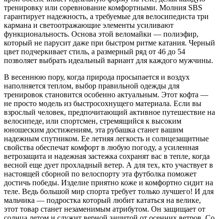
тренировку или соревнование комфортными. Молния SBS
гарантирует надежность, а требуемые для велосипедиста три
кармана и светоотражающие элементы усиливают
функциональность. Основа этой веломайки — полиэфир,
который не парусит даже при быстром ритме катания. Черный
цвет подчеркивает стиль, а размерный ряд от 46 до 54
позволяет выбрать идеальный вариант для каждого мужчины.
В весеннюю пору, когда природа просыпается и воздух
наполняется теплом, выбор правильной одежды для
тренировок становится особенно актуальным. Этот кофта —
не просто модель из быстросохнущего материала. Если вы
взрослый человек, предпочитающий активное путешествие на
велосипеде, или спортсмен, стремящийся к высоким
юношеским достижениям, эта рубашка станет вашим
надежным спутником. Ее летняя легкость и солнцезащитные
свойства обеспечат комфорт в любую погоду, а усиленная
ветрозащита и надежная застежка сохранят вас в тепле, когда
весной еще дует прохладный ветер. А для тех, кто участвует в
настоящей сборной по велоспорту эта футболка поможет
достичь победы. Изделие приятно коже и комфортно сидит на
теле. Ведь большой мир спорта требует только лучшего! И для
мальчика — подростка который любит кататься на велике,
этот товар станет незаменимым атрибутом. Он защищает от
солнца летом и служит верной защитой от осенних ветров. Со