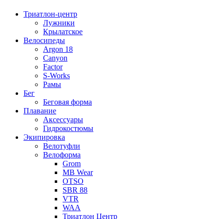
Триатлон-центр
Лужники
Крылатское
Велосипеды
Argon 18
Canyon
Factor
S-Works
Рамы
Бег
Беговая форма
Плавание
Аксессуары
Гидрокостюмы
Экипировка
Велотуфли
Велоформа
Grom
MB Wear
OTSO
SBR 88
VTR
WAA
Триатлон Центр