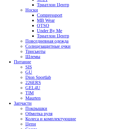
Триатлон Центр
Носки
Compressport
MB Wear
OTSO
Under By Me
Триатлон Центр
Повседневная одежда
Солнцезащитные очки
Трисьюты
Шлемы
Питание
SIS
GU
Dion Sportlab
226ERS
GEL4U
TIM
Maurten
Запчасти
Покрышки
Обмотка руля
Колеса и комплектующие
Цепи