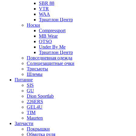
SBR 88
VTR
WAA
Триатлон Центр
Носки
Compressport
MB Wear
OTSO
Under By Me
Триатлон Центр
Повседневная одежда
Солнцезащитные очки
Трисьюты
Шлемы
Питание
SIS
GU
Dion Sportlab
226ERS
GEL4U
TIM
Maurten
Запчасти
Покрышки
Обмотка руля