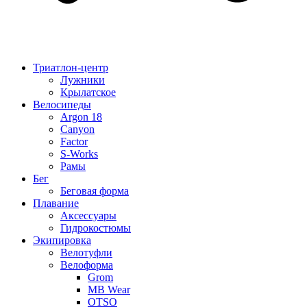
Триатлон-центр
Лужники
Крылатское
Велосипеды
Argon 18
Canyon
Factor
S-Works
Рамы
Бег
Беговая форма
Плавание
Аксессуары
Гидрокостюмы
Экипировка
Велотуфли
Велоформа
Grom
MB Wear
OTSO