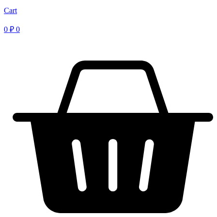
Cart
0
₽
0