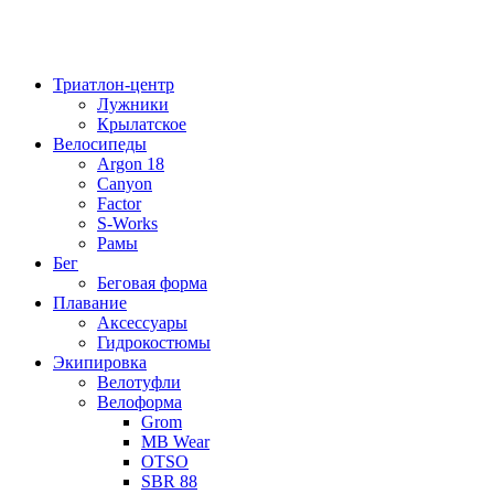
Триатлон-центр
Лужники
Крылатское
Велосипеды
Argon 18
Canyon
Factor
S-Works
Рамы
Бег
Беговая форма
Плавание
Аксессуары
Гидрокостюмы
Экипировка
Велотуфли
Велоформа
Grom
MB Wear
OTSO
SBR 88