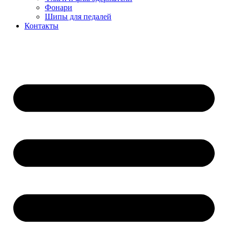
Фонари
Шипы для педалей
Контакты