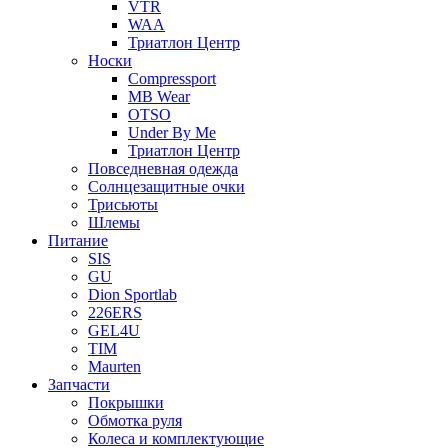
VTR
WAA
Триатлон Центр
Носки
Compressport
MB Wear
OTSO
Under By Me
Триатлон Центр
Повседневная одежда
Солнцезащитные очки
Трисьюты
Шлемы
Питание
SIS
GU
Dion Sportlab
226ERS
GEL4U
TIM
Maurten
Запчасти
Покрышки
Обмотка руля
Колеса и комплектующие