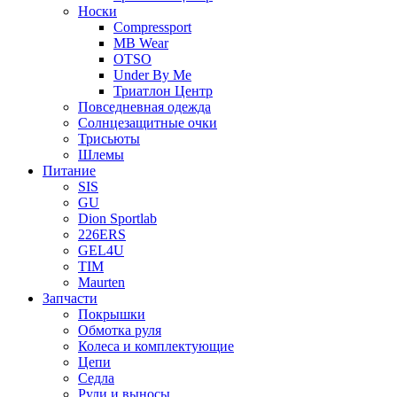
Носки
Compressport
MB Wear
OTSO
Under By Me
Триатлон Центр
Повседневная одежда
Солнцезащитные очки
Трисьюты
Шлемы
Питание
SIS
GU
Dion Sportlab
226ERS
GEL4U
TIM
Maurten
Запчасти
Покрышки
Обмотка руля
Колеса и комплектующие
Цепи
Седла
Рули и выносы