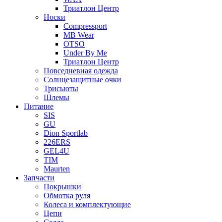
Триатлон Центр
Носки
Compressport
MB Wear
OTSO
Under By Me
Триатлон Центр
Повседневная одежда
Солнцезащитные очки
Трисьюты
Шлемы
Питание
SIS
GU
Dion Sportlab
226ERS
GEL4U
TIM
Maurten
Запчасти
Покрышки
Обмотка руля
Колеса и комплектующие
Цепи