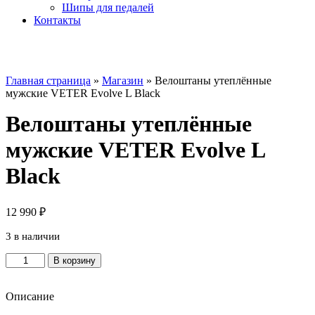
Шипы для педалей
Контакты
Главная страница
»
Магазин
»
Велоштаны утеплённые
мужские VETER Evolve L Black
Велоштаны утеплённые
мужские VETER Evolve L
Black
12 990
₽
3 в наличии
Количество
В корзину
товара
Велоштаны
утеплённые
Описание
мужские