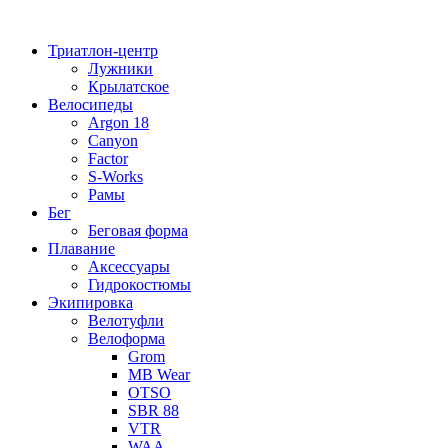
Перейти
к
Триатлон-центр
содержимому
Лужники
Крылатское
Велосипеды
Argon 18
Canyon
Factor
S-Works
Рамы
Бег
Беговая форма
Плавание
Аксессуары
Гидрокостюмы
Экипировка
Велотуфли
Велоформа
Grom
MB Wear
OTSO
SBR 88
VTR
WAA