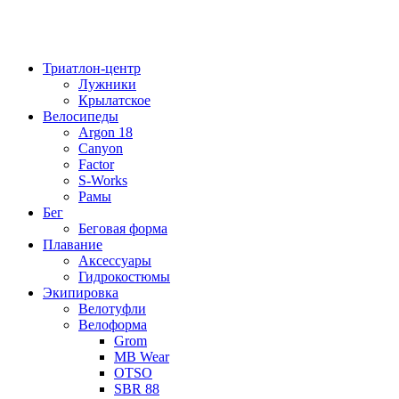
Триатлон-центр
Лужники
Крылатское
Велосипеды
Argon 18
Canyon
Factor
S-Works
Рамы
Бег
Беговая форма
Плавание
Аксессуары
Гидрокостюмы
Экипировка
Велотуфли
Велоформа
Grom
MB Wear
OTSO
SBR 88