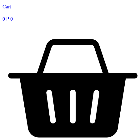
Cart
0
₽
0