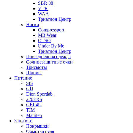
SBR 88
VTR
WAA
Триатлон Центр
Носки
Compressport
MB Wear
OTSO
Under By Me
Триатлон Центр
Повседневная одежда
Солнцезащитные очки
Трисьюты
Шлемы
Питание
SIS
GU
Dion Sportlab
226ERS
GEL4U
TIM
Maurten
Запчасти
Покрышки
Обмотка руля