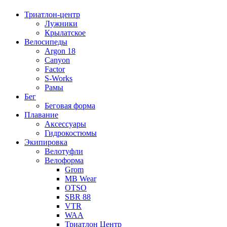
Триатлон-центр
Лужники
Крылатское
Велосипеды
Argon 18
Canyon
Factor
S-Works
Рамы
Бег
Беговая форма
Плавание
Аксессуары
Гидрокостюмы
Экипировка
Велотуфли
Велоформа
Grom
MB Wear
OTSO
SBR 88
VTR
WAA
Триатлон Центр