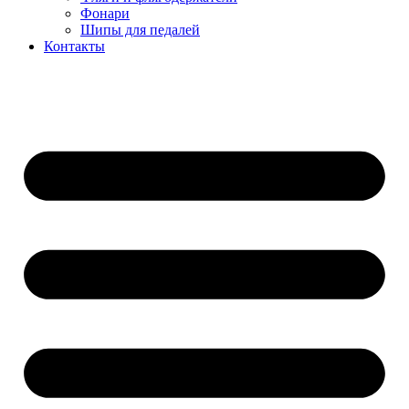
Фонари
Шипы для педалей
Контакты