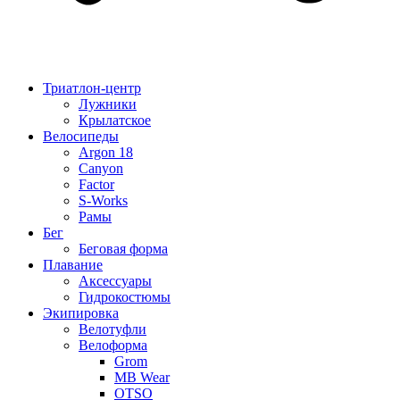
Триатлон-центр
Лужники
Крылатское
Велосипеды
Argon 18
Canyon
Factor
S-Works
Рамы
Бег
Беговая форма
Плавание
Аксессуары
Гидрокостюмы
Экипировка
Велотуфли
Велоформа
Grom
MB Wear
OTSO