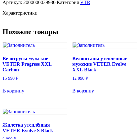
Артикул:
2000000039930
Категория
VTR
VETER
Evolve
Характеристики
L
Black
Похожие товары
Велотрусы мужские
Велоштаны утеплённые
VETER Progress XXL
мужские VETER Evolve
Carbon
XXL Black
15 990
₽
12 990
₽
В корзину
В корзину
Жилетка утеплённая
VETER Evolve S Black