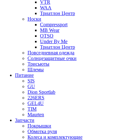
VTR
WAA
Триатлон Центр
Носки
Compressport
MB Wear
OTSO
Under By Me
Триатлон Центр
Повседневная одежда
Солнцезащитные очки
Трисьюты
Шлемы
Питание
SIS
GU
Dion Sportlab
226ERS
GEL4U
TIM
Maurten
Запчасти
Покрышки
Обмотка руля
Колеса и комплектующие