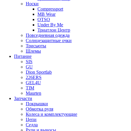
Носки
Compressport
MB Wear
OTSO
Under By Me
Триатлон Центр
Повседневная одежда
Солнцезащитные очки
Трисьюты
Шлемы
Питание
SIS
GU
Dion Sportlab
226ERS
GEL4U
TIM
Maurten
Запчасти
Покрышки
Обмотка руля
Колеса и комплектующие
Цепи
Седла
Рули и выносы