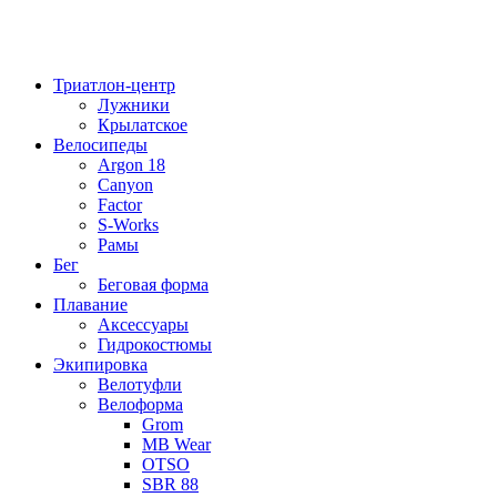
Триатлон-центр
Лужники
Крылатское
Велосипеды
Argon 18
Canyon
Factor
S-Works
Рамы
Бег
Беговая форма
Плавание
Аксессуары
Гидрокостюмы
Экипировка
Велотуфли
Велоформа
Grom
MB Wear
OTSO
SBR 88