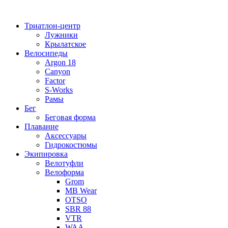
Перейти
к
Триатлон-центр
содержимому
Лужники
Крылатское
Велосипеды
Argon 18
Canyon
Factor
S-Works
Рамы
Бег
Беговая форма
Плавание
Аксессуары
Гидрокостюмы
Экипировка
Велотуфли
Велоформа
Grom
MB Wear
OTSO
SBR 88
VTR
WAA