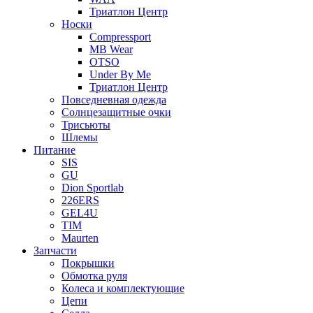
Триатлон Центр
Носки
Compressport
MB Wear
OTSO
Under By Me
Триатлон Центр
Повседневная одежда
Солнцезащитные очки
Трисьюты
Шлемы
Питание
SIS
GU
Dion Sportlab
226ERS
GEL4U
TIM
Maurten
Запчасти
Покрышки
Обмотка руля
Колеса и комплектующие
Цепи