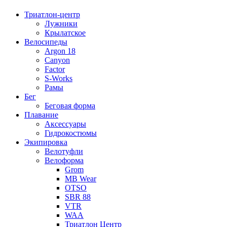
Триатлон-центр
Лужники
Крылатское
Велосипеды
Argon 18
Canyon
Factor
S-Works
Рамы
Бег
Беговая форма
Плавание
Аксессуары
Гидрокостюмы
Экипировка
Велотуфли
Велоформа
Grom
MB Wear
OTSO
SBR 88
VTR
WAA
Триатлон Центр