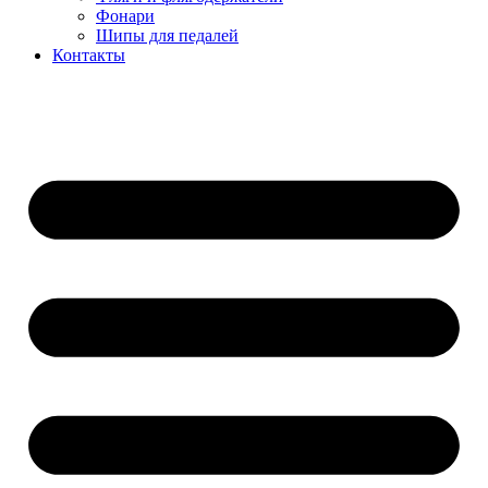
Фонари
Шипы для педалей
Контакты