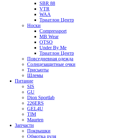
SBR 88
VTR
WAA
Триатлон Центр
Носки
Compressport
MB Wear
OTSO
Under By Me
Триатлон Центр
Повседневная одежда
Солнцезащитные очки
Трисьюты
Шлемы
Питание
SIS
GU
Dion Sportlab
226ERS
GEL4U
TIM
Maurten
Запчасти
Покрышки
Обмотка руля