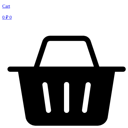
Cart
0
₽
0