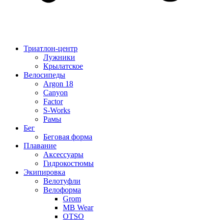
Триатлон-центр
Лужники
Крылатское
Велосипеды
Argon 18
Canyon
Factor
S-Works
Рамы
Бег
Беговая форма
Плавание
Аксессуары
Гидрокостюмы
Экипировка
Велотуфли
Велоформа
Grom
MB Wear
OTSO