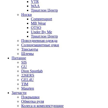
VTR
WAA
Триатлон Центр
Носки
Compressport
MB Wear
OTSO
Under By Me
Триатлон Центр
Повседневная одежда
Солнцезащитные очки
Трисьюты
Шлемы
Питание
SIS
GU
Dion Sportlab
226ERS
GEL4U
TIM
Maurten
Запчасти
Покрышки
Обмотка руля
Колеса и комплектующие