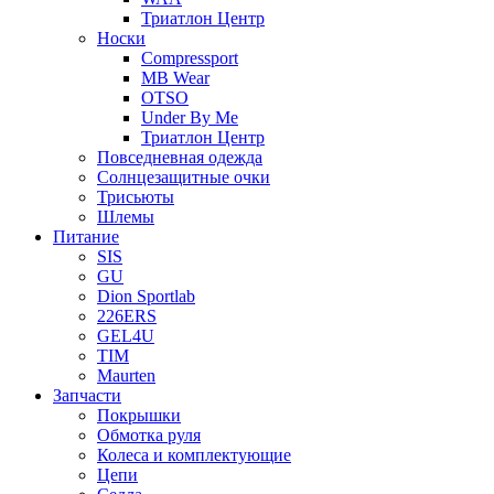
Триатлон Центр
Носки
Compressport
MB Wear
OTSO
Under By Me
Триатлон Центр
Повседневная одежда
Солнцезащитные очки
Трисьюты
Шлемы
Питание
SIS
GU
Dion Sportlab
226ERS
GEL4U
TIM
Maurten
Запчасти
Покрышки
Обмотка руля
Колеса и комплектующие
Цепи