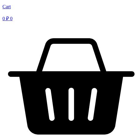
Cart
0
₽
0