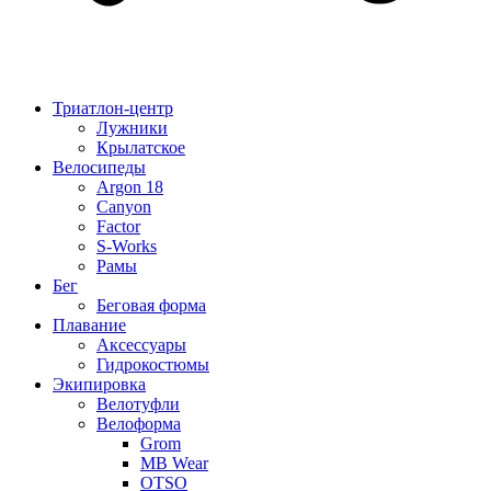
Триатлон-центр
Лужники
Крылатское
Велосипеды
Argon 18
Canyon
Factor
S-Works
Рамы
Бег
Беговая форма
Плавание
Аксессуары
Гидрокостюмы
Экипировка
Велотуфли
Велоформа
Grom
MB Wear
OTSO