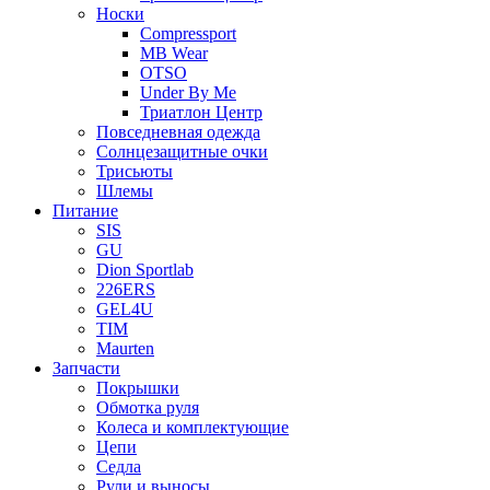
Носки
Compressport
MB Wear
OTSO
Under By Me
Триатлон Центр
Повседневная одежда
Солнцезащитные очки
Трисьюты
Шлемы
Питание
SIS
GU
Dion Sportlab
226ERS
GEL4U
TIM
Maurten
Запчасти
Покрышки
Обмотка руля
Колеса и комплектующие
Цепи
Седла
Рули и выносы