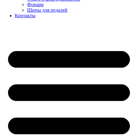
Фонари
Шипы для педалей
Контакты