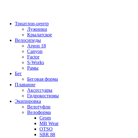
Триатлон-центр
Лужники
Крылатское
Велосипеды
Argon 18
Canyon
Factor
S-Works
Рамы
Бег
Беговая форма
Плавание
Аксессуары
Гидрокостюмы
Экипировка
Велотуфли
Велоформа
Grom
MB Wear
OTSO
SBR 88