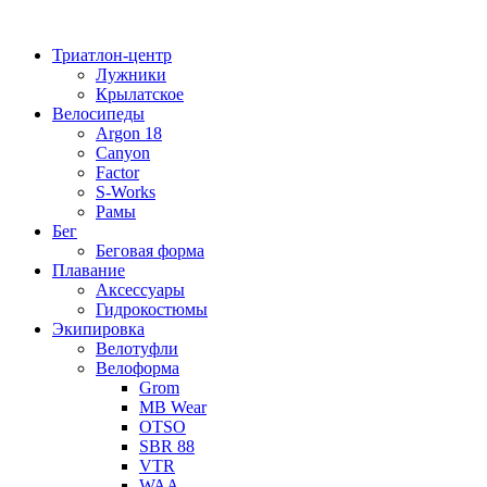
Перейти
к
Триатлон-центр
содержимому
Лужники
Крылатское
Велосипеды
Argon 18
Canyon
Factor
S-Works
Рамы
Бег
Беговая форма
Плавание
Аксессуары
Гидрокостюмы
Экипировка
Велотуфли
Велоформа
Grom
MB Wear
OTSO
SBR 88
VTR
WAA