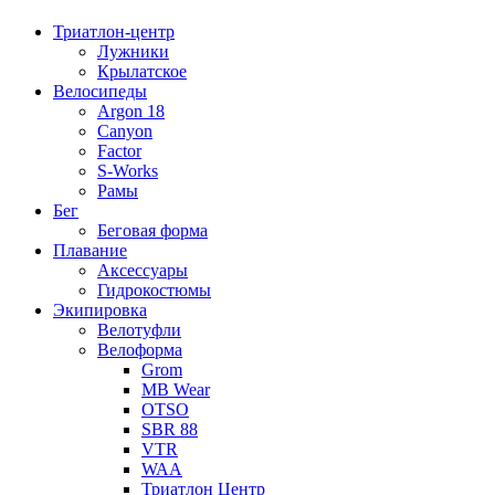
Триатлон-центр
Лужники
Крылатское
Велосипеды
Argon 18
Canyon
Factor
S-Works
Рамы
Бег
Беговая форма
Плавание
Аксессуары
Гидрокостюмы
Экипировка
Велотуфли
Велоформа
Grom
MB Wear
OTSO
SBR 88
VTR
WAA
Триатлон Центр