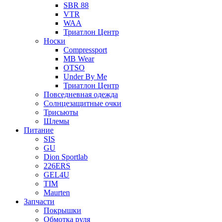
SBR 88
VTR
WAA
Триатлон Центр
Носки
Compressport
MB Wear
OTSO
Under By Me
Триатлон Центр
Повседневная одежда
Солнцезащитные очки
Трисьюты
Шлемы
Питание
SIS
GU
Dion Sportlab
226ERS
GEL4U
TIM
Maurten
Запчасти
Покрышки
Обмотка руля