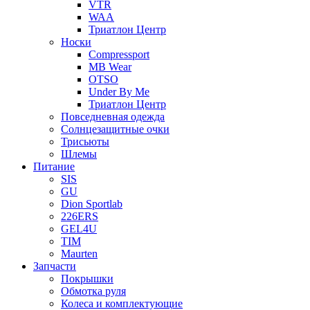
VTR
WAA
Триатлон Центр
Носки
Compressport
MB Wear
OTSO
Under By Me
Триатлон Центр
Повседневная одежда
Солнцезащитные очки
Трисьюты
Шлемы
Питание
SIS
GU
Dion Sportlab
226ERS
GEL4U
TIM
Maurten
Запчасти
Покрышки
Обмотка руля
Колеса и комплектующие