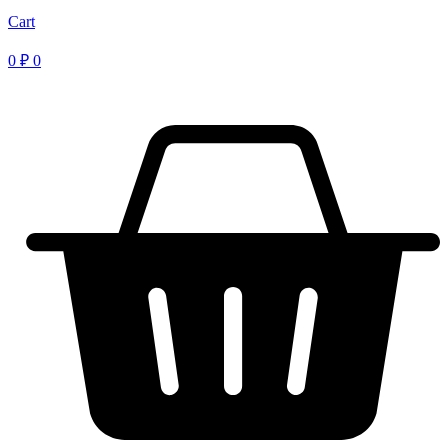
Cart
0
₽
0