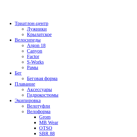
Триатлон-центр
Лужники
Крылатское
Велосипеды
Argon 18
Canyon
Factor
S-Works
Рамы
Бег
Беговая форма
Плавание
Аксессуары
Гидрокостюмы
Экипировка
Велотуфли
Велоформа
Grom
MB Wear
OTSO
SBR 88