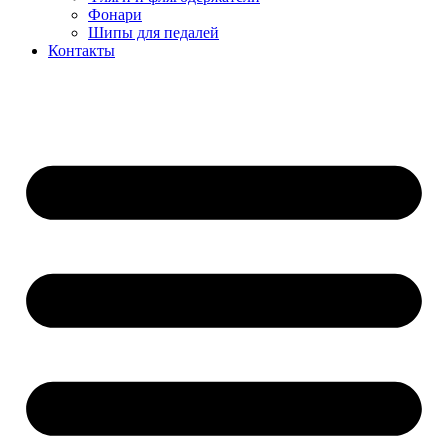
Фонари
Шипы для педалей
Контакты