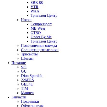
SBR 88
VTR
WAA
Триатлон Центр
Носки
Compressport
MB Wear
OTSO
Under By Me
Триатлон Центр
Повседневная одежда
Солнцезащитные очки
Трисьюты
Шлемы
Питание
SIS
GU
Dion Sportlab
226ERS
GEL4U
TIM
Maurten
Запчасти
Покрышки
Обмотка руля