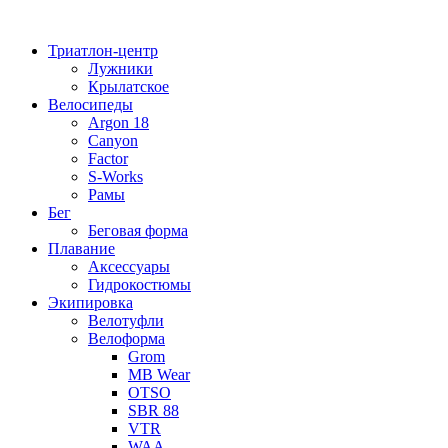
Перейти
к
Триатлон-центр
содержимому
Лужники
Крылатское
Велосипеды
Argon 18
Canyon
Factor
S-Works
Рамы
Бег
Беговая форма
Плавание
Аксессуары
Гидрокостюмы
Экипировка
Велотуфли
Велоформа
Grom
MB Wear
OTSO
SBR 88
VTR
WAA