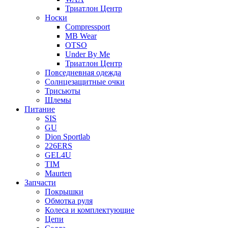
Триатлон Центр
Носки
Compressport
MB Wear
OTSO
Under By Me
Триатлон Центр
Повседневная одежда
Солнцезащитные очки
Трисьюты
Шлемы
Питание
SIS
GU
Dion Sportlab
226ERS
GEL4U
TIM
Maurten
Запчасти
Покрышки
Обмотка руля
Колеса и комплектующие
Цепи