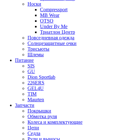
Носки
Compressport
MB Wear
OTSO
Under By Me
Триатлон Центр
Повседневная одежда
Солнцезащитные очки
Трисьюты
Шлемы
Питание
SIS
GU
Dion Sportlab
226ERS
GEL4U
TIM
Maurten
Запчасти
Покрышки
Обмотка руля
Колеса и комплектующие
Цепи
Седла
Рули и выносы