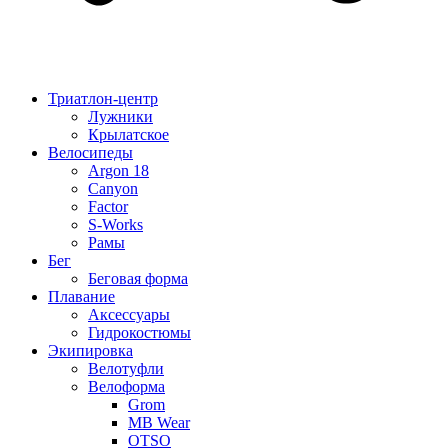
Триатлон-центр
Лужники
Крылатское
Велосипеды
Argon 18
Canyon
Factor
S-Works
Рамы
Бег
Беговая форма
Плавание
Аксессуары
Гидрокостюмы
Экипировка
Велотуфли
Велоформа
Grom
MB Wear
OTSO