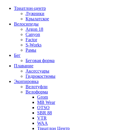
Триатлон-центр
Лужники
Крылатское
Велосипеды
Argon 18
Canyon
Factor
S-Works
Рамы
Бег
Беговая форма
Плавание
Аксессуары
Гидрокостюмы
Экипировка
Велотуфли
Велоформа
Grom
MB Wear
OTSO
SBR 88
VTR
WAA
Триатлон Центр