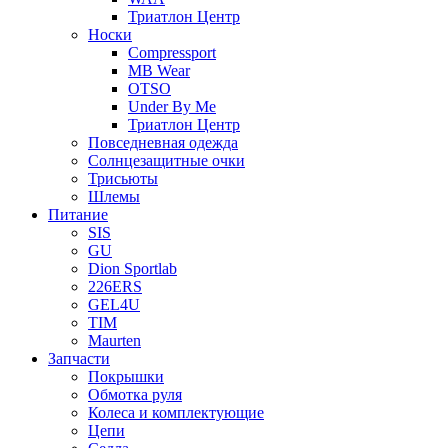
Триатлон Центр
Носки
Compressport
MB Wear
OTSO
Under By Me
Триатлон Центр
Повседневная одежда
Солнцезащитные очки
Трисьюты
Шлемы
Питание
SIS
GU
Dion Sportlab
226ERS
GEL4U
TIM
Maurten
Запчасти
Покрышки
Обмотка руля
Колеса и комплектующие
Цепи