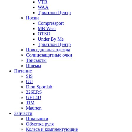
VTR
WAA
Триатлон Центр
Носки
Compressport
MB Wear
OTSO
Under By Me
Триатлон Центр
Повседневная одежда
Солнцезащитные очки
Трисьюты
Шлемы
Питание
SIS
GU
Dion Sportlab
226ERS
GEL4U
TIM
Maurten
Запчасти
Покрышки
Обмотка руля
Колеса и комплектующие