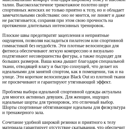
талии. Высокоэластичное трикотажное полотно шорт
спортивных женских не только приятно к телу, но и обладает
замечательными свойствами: оно не мнется, не линяет и даже
не растягивается, сохраняя при этом свою прочность на
протяжении длительных интенсивных тренировок.
Плоские швы предотвратят зацепления и неприятные
ощущения, позволяя насладиться пилатесом или спортивной
гимнастикой без неудобств. Эти плотные велосипедки для
фитнеса обеспечивают легкую компрессию и визуально
подтягивают несовершенства фигуры, а также подходят для
больших размеров. Ваша кожа дышит благодаря специальной
ткани, отводящей влагу и быстро сохнущей, что делает их
идеальными для занятий спортом, как в помещении, так и на
улице. Эти короткие велосипедки Black Out из плотной ткани
не просвечивают и гарантируют утягивающий эффект.
Проблема выбора идеальной спортивной одежды актуальна
для многих активных девушек. Для женщин, ищущих
идеальные шорты для тренировок, это отличный выбор.
Шорты спортивные обтягивающие идеальны для физкультура
и тренажерного зала.
Сочетание удобной широкой резинки и приятного к телу
материала гарантирует отсутствие скатывания, что обеспечит