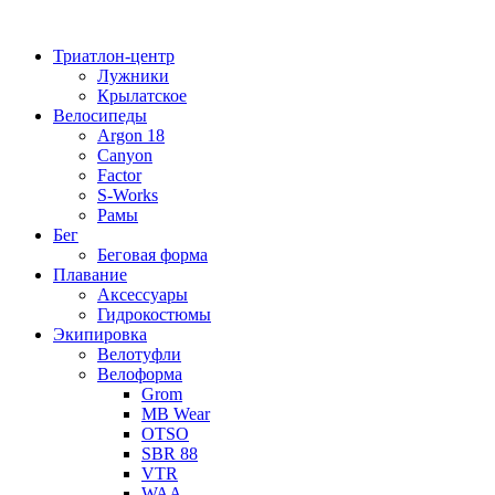
Перейти
к
Триатлон-центр
содержимому
Лужники
Крылатское
Велосипеды
Argon 18
Canyon
Factor
S-Works
Рамы
Бег
Беговая форма
Плавание
Аксессуары
Гидрокостюмы
Экипировка
Велотуфли
Велоформа
Grom
MB Wear
OTSO
SBR 88
VTR
WAA