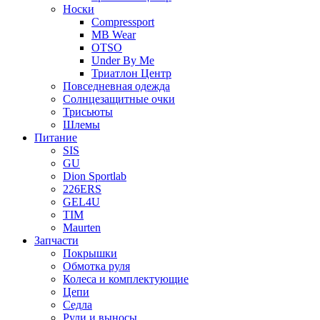
Носки
Compressport
MB Wear
OTSO
Under By Me
Триатлон Центр
Повседневная одежда
Солнцезащитные очки
Трисьюты
Шлемы
Питание
SIS
GU
Dion Sportlab
226ERS
GEL4U
TIM
Maurten
Запчасти
Покрышки
Обмотка руля
Колеса и комплектующие
Цепи
Седла
Рули и выносы