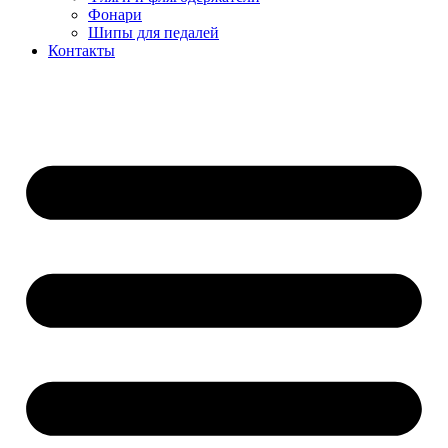
Фонари
Шипы для педалей
Контакты