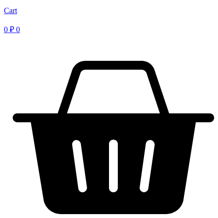
Cart
0
₽
0