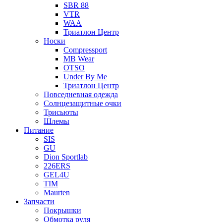
SBR 88
VTR
WAA
Триатлон Центр
Носки
Compressport
MB Wear
OTSO
Under By Me
Триатлон Центр
Повседневная одежда
Солнцезащитные очки
Трисьюты
Шлемы
Питание
SIS
GU
Dion Sportlab
226ERS
GEL4U
TIM
Maurten
Запчасти
Покрышки
Обмотка руля