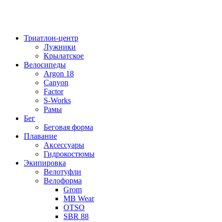
Триатлон-центр
Лужники
Крылатское
Велосипеды
Argon 18
Canyon
Factor
S-Works
Рамы
Бег
Беговая форма
Плавание
Аксессуары
Гидрокостюмы
Экипировка
Велотуфли
Велоформа
Grom
MB Wear
OTSO
SBR 88