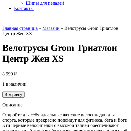
Шипы для педалей
Контакты
Главная страница
»
Магазин
»
Велотрусы Grom Триатлон
Центр Жен XS
Велотрусы Grom Триатлон
Центр Жен XS
8 999
₽
1 в наличии
Количество
В корзину
товара
Велотрусы
Описание
Grom
Триатлон
Откройте для себя идеальные женские велосипедки для
Центр
спорта, которые прекрасно подойдут для фитнеса, бега и йоги.
Жен
Эти черные велосипедки с высокой талией обеспечивают
XS
максимальный комфорт благодаря широкому поясу и высокой