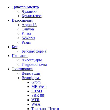
Триатлон-центр
Лужники
Крылатское
Велосипеды
Argon 18
Canyon
Factor
S-Works
Рамы
Бег
Беговая форма
Плавание
Аксессуары
Гидрокостюмы
Экипировка
Велотуфли
Велоформа
Grom
MB Wear
OTSO
SBR 88
VTR
WAA
Триатлон Центр