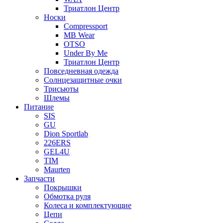
Триатлон Центр
Носки
Compressport
MB Wear
OTSO
Under By Me
Триатлон Центр
Повседневная одежда
Солнцезащитные очки
Трисьюты
Шлемы
Питание
SIS
GU
Dion Sportlab
226ERS
GEL4U
TIM
Maurten
Запчасти
Покрышки
Обмотка руля
Колеса и комплектующие
Цепи