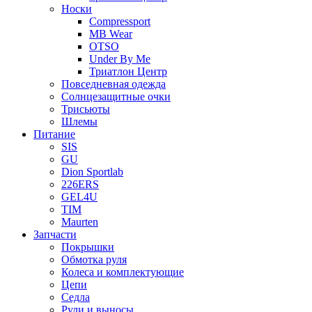
Носки
Compressport
MB Wear
OTSO
Under By Me
Триатлон Центр
Повседневная одежда
Солнцезащитные очки
Трисьюты
Шлемы
Питание
SIS
GU
Dion Sportlab
226ERS
GEL4U
TIM
Maurten
Запчасти
Покрышки
Обмотка руля
Колеса и комплектующие
Цепи
Седла
Рули и выносы