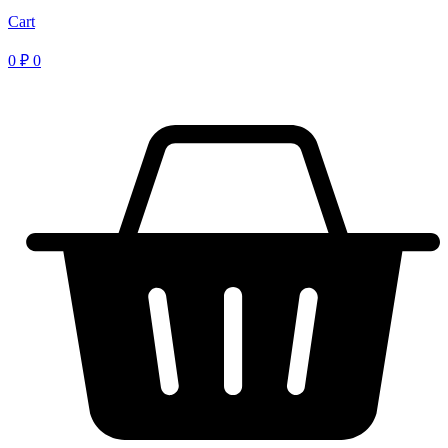
Cart
0
₽
0