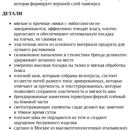
которая формирует верхний слой памперса
ДЕТАЛИ
мягкие и прочные лямки с эмбоссингом не
заворачиваются, эффективно отводят влагу, плотно
прилегают и обеспечивают оптимальную посадку
на плечах, не сжимая их
эластичная лента из основного материала продукта для
лучшего растяжения
силиконовое напыление в стилистике бренда деликатно
удерживает штанину на месте
умеренно высокая посадка на талии и мягкая обработка
пояса
плоский шов, которым собраны велотрусы, состоит
из шести нитей разного типа: армированных, которые
отвечают за прочность, и текстурированных, которые
позволяют сохранить эластичность и мягкость шва
брендированные нанесения термотрансферной плёнкой
на боковой части
светоотражающие элементы сзади делают вас заметнее
в тёмное время суток
плоские швы не ощущаются на теле и создают
ощущение бесшовного изделия
сделано в Москве из высокотехнологичных итальянских