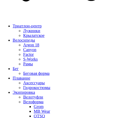
Триатлон-центр
Лужники
Крылатское
Велосипеды
Argon 18
Canyon
Factor
S-Works
Рамы
Бег
Беговая форма
Плавание
Аксессуары
Гидрокостюмы
Экипировка
Велотуфли
Велоформа
Grom
MB Wear
OTSO