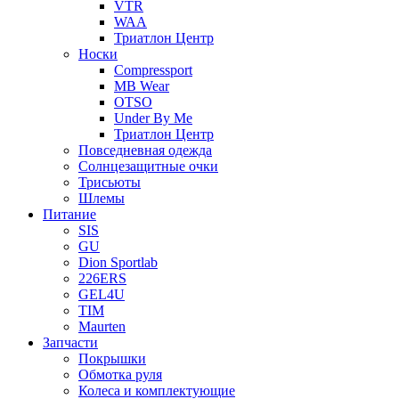
VTR
WAA
Триатлон Центр
Носки
Compressport
MB Wear
OTSO
Under By Me
Триатлон Центр
Повседневная одежда
Солнцезащитные очки
Трисьюты
Шлемы
Питание
SIS
GU
Dion Sportlab
226ERS
GEL4U
TIM
Maurten
Запчасти
Покрышки
Обмотка руля
Колеса и комплектующие