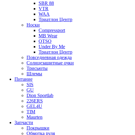
SBR 88
VTR
WAA
Триатлон Центр
Носки
Compressport
MB Wear
OTSO
Under By Me
Триатлон Центр
Повседневная одежда
Солнцезащитные очки
Трисьюты
Шлемы
Питание
SIS
GU
Dion Sportlab
226ERS
GEL4U
TIM
Maurten
Запчасти
Покрышки
Обмотка руля