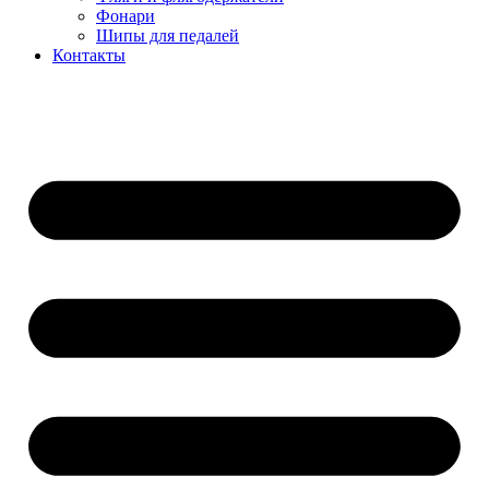
Фонари
Шипы для педалей
Контакты