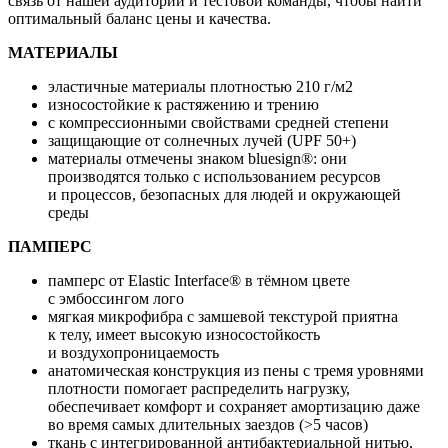
связь от нашей аудитории и тестовой команды, чтобы найти
оптимальный баланс цены и качества.
МАТЕРИАЛЫ
эластичные материалы плотностью 210 г/м2
износостойкие к растяжению и трению
с компрессионными свойствами средней степени
защищающие от солнечных лучей (UPF 50+)
материалы отмечены знаком bluesign®: они
производятся только с использованием ресурсов
и процессов, безопасных для людей и окружающей
среды
ПАМПЕРС
памперс от Elastic Interface® в тёмном цвете
с эмбоссингом лого
мягкая микрофибра с замшевой текстурой приятна
к телу, имеет высокую износостойкость
и воздухопроницаемость
анатомическая конструкция из пены с тремя уровнями
плотности помогает распределить нагрузку,
обеспечивает комфорт и сохраняет амортизацию даже
во время самых длительных заездов (>5 часов)
ткань с интегрированной антибактериальной нитью,