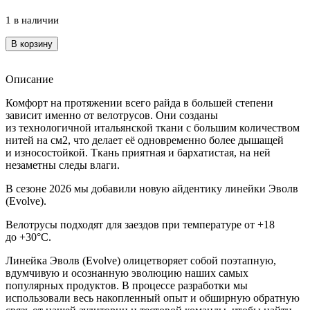
1 в наличии
Количество
В корзину
товара
Велотрусы
мужские
Описание
VETER
Комфорт на протяжении всего райда в большей степени
Evolve
зависит именно от велотрусов. Они созданы
M
из технологичной итальянской ткани с большим количеством
Black
нитей на см2, что делает её одновременно более дышащей
и износостойкой. Ткань приятная и бархатистая, на ней
незаметны следы влаги.
В сезоне 2026 мы добавили новую айдентику линейки Эволв
(Evolve).
Велотрусы подходят для заездов при температуре от +18
до +30°C.
Линейка Эволв (Evolve) олицетворяет собой поэтапную,
вдумчивую и осознанную эволюцию наших самых
популярных продуктов. В процессе разработки мы
использовали весь накопленный опыт и обширную обратную