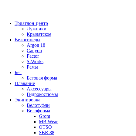
Триатлон-центр
Лужники
Крылатское
Велосипеды
Argon 18
Canyon
Factor
S-Works
Рамы
Бег
Беговая форма
Плавание
Аксессуары
Гидрокостюмы
Экипировка
Велотуфли
Велоформа
Grom
MB Wear
OTSO
SBR 88