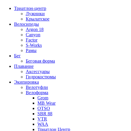
Триатлон-центр
Лужники
Крылатское
Велосипеды
Argon 18
Canyon
Factor
S-Works
Рамы
Бег
Беговая форма
Плавание
Аксессуары
Гидрокостюмы
Экипировка
Велотуфли
Велоформа
Grom
MB Wear
OTSO
SBR 88
VTR
WAA
Триатлон Центр