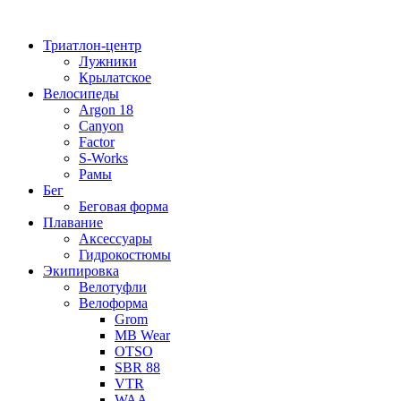
Перейти
к
Триатлон-центр
содержимому
Лужники
Крылатское
Велосипеды
Argon 18
Canyon
Factor
S-Works
Рамы
Бег
Беговая форма
Плавание
Аксессуары
Гидрокостюмы
Экипировка
Велотуфли
Велоформа
Grom
MB Wear
OTSO
SBR 88
VTR
WAA