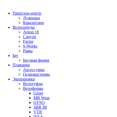
Перейти
к
Триатлон-центр
содержимому
Лужники
Крылатское
Велосипеды
Argon 18
Canyon
Factor
S-Works
Рамы
Бег
Беговая форма
Плавание
Аксессуары
Гидрокостюмы
Экипировка
Велотуфли
Велоформа
Grom
MB Wear
OTSO
SBR 88
VTR
WAA