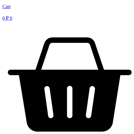
Cart
0
₽
0