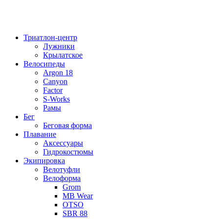
Триатлон-центр
Лужники
Крылатское
Велосипеды
Argon 18
Canyon
Factor
S-Works
Рамы
Бег
Беговая форма
Плавание
Аксессуары
Гидрокостюмы
Экипировка
Велотуфли
Велоформа
Grom
MB Wear
OTSO
SBR 88