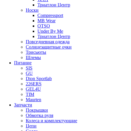
Триатлон Центр
Носки
Compressport
MB Wear
OTSO
Under By Me
Триатлон Центр
Повседневная одежда
Солнцезащитные очки
Трисьюты
Шлемы
Питание
SIS
GU
Dion Sportlab
226ERS
GEL4U
TIM
Maurten
Запчасти
Покрышки
Обмотка руля
Колеса и комплектующие
Цепи