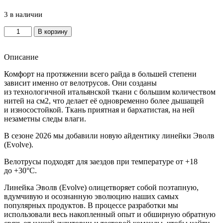
3 в наличии
Количество
В корзину
товара
Велотрусы
мужские
Описание
VETER
Комфорт на протяжении всего райда в большей степени
Evolve
зависит именно от велотрусов. Они созданы
XL
из технологичной итальянской ткани с большим количеством
Black
нитей на см2, что делает её одновременно более дышащей
и износостойкой. Ткань приятная и бархатистая, на ней
незаметны следы влаги.
В сезоне 2026 мы добавили новую айдентику линейки Эволв
(Evolve).
Велотрусы подходят для заездов при температуре от +18
до +30°C.
Линейка Эволв (Evolve) олицетворяет собой поэтапную,
вдумчивую и осознанную эволюцию наших самых
популярных продуктов. В процессе разработки мы
использовали весь накопленный опыт и обширную обратную