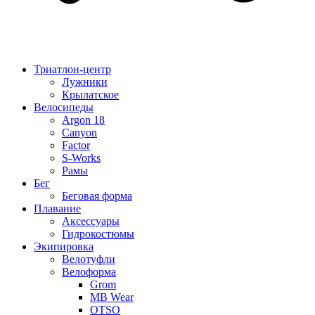
Триатлон-центр
Лужники
Крылатское
Велосипеды
Argon 18
Canyon
Factor
S-Works
Рамы
Бег
Беговая форма
Плавание
Аксессуары
Гидрокостюмы
Экипировка
Велотуфли
Велоформа
Grom
MB Wear
OTSO