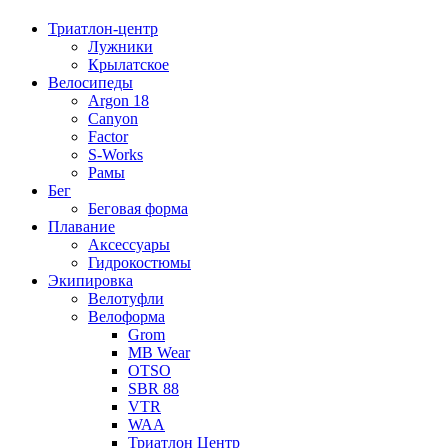
Триатлон-центр
Лужники
Крылатское
Велосипеды
Argon 18
Canyon
Factor
S-Works
Рамы
Бег
Беговая форма
Плавание
Аксессуары
Гидрокостюмы
Экипировка
Велотуфли
Велоформа
Grom
MB Wear
OTSO
SBR 88
VTR
WAA
Триатлон Центр