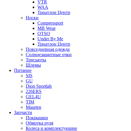
VTR
WAA
Триатлон Центр
Носки
Compressport
MB Wear
OTSO
Under By Me
Триатлон Центр
Повседневная одежда
Солнцезащитные очки
Трисьюты
Шлемы
Питание
SIS
GU
Dion Sportlab
226ERS
GEL4U
TIM
Maurten
Запчасти
Покрышки
Обмотка руля
Колеса и комплектующие