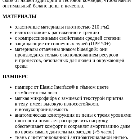
связь от нашей аудитории и тестовой команды, чтобы найти
оптимальный баланс цены и качества.
МАТЕРИАЛЫ
эластичные материалы плотностью 210 г/м2
износостойкие к растяжению и трению
с компрессионными свойствами средней степени
защищающие от солнечных лучей (UPF 50+)
материалы отмечены знаком bluesign®: они
производятся только с использованием ресурсов
и процессов, безопасных для людей и окружающей
среды
ПАМПЕРС
памперс от Elastic Interface® в тёмном цвете
с эмбоссингом лого
мягкая микрофибра с замшевой текстурой приятна
к телу, имеет высокую износостойкость
и воздухопроницаемость
анатомическая конструкция из пены с тремя уровнями
плотности помогает распределить нагрузку,
обеспечивает комфорт и сохраняет амортизацию даже
во время самых длительных заездов (>5 часов)
ткань с интегрированной антибактериальной нитью,