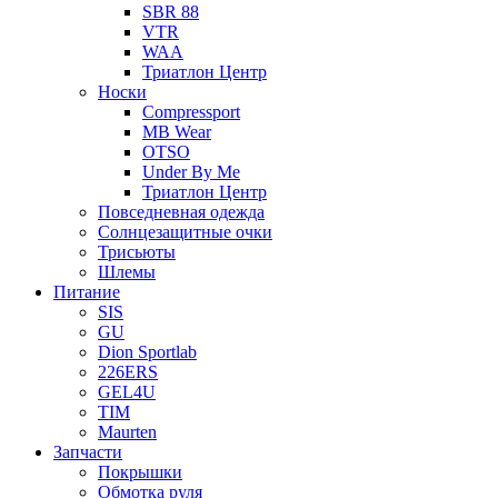
SBR 88
VTR
WAA
Триатлон Центр
Носки
Compressport
MB Wear
OTSO
Under By Me
Триатлон Центр
Повседневная одежда
Солнцезащитные очки
Трисьюты
Шлемы
Питание
SIS
GU
Dion Sportlab
226ERS
GEL4U
TIM
Maurten
Запчасти
Покрышки
Обмотка руля