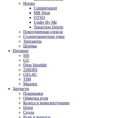
Носки
Compressport
MB Wear
OTSO
Under By Me
Триатлон Центр
Повседневная одежда
Солнцезащитные очки
Трисьюты
Шлемы
Питание
SIS
GU
Dion Sportlab
226ERS
GEL4U
TIM
Maurten
Запчасти
Покрышки
Обмотка руля
Колеса и комплектующие
Цепи
Седла
Рули и выносы