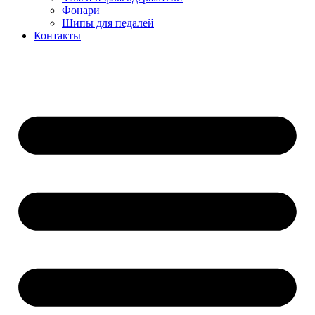
Фонари
Шипы для педалей
Контакты