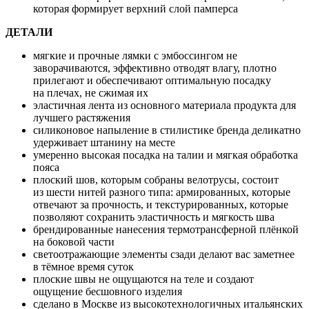
которая формирует верхний слой памперса
ДЕТАЛИ
мягкие и прочные лямки с эмбоссингом не
заворачиваются, эффективно отводят влагу, плотно
прилегают и обеспечивают оптимальную посадку
на плечах, не сжимая их
эластичная лента из основного материала продукта для
лучшего растяжения
силиконовое напыление в стилистике бренда деликатно
удерживает штанину на месте
умеренно высокая посадка на талии и мягкая обработка
пояса
плоский шов, которым собраны велотрусы, состоит
из шести нитей разного типа: армированных, которые
отвечают за прочность, и текстурированных, которые
позволяют сохранить эластичность и мягкость шва
брендированные нанесения термотрансферной плёнкой
на боковой части
светоотражающие элементы сзади делают вас заметнее
в тёмное время суток
плоские швы не ощущаются на теле и создают
ощущение бесшовного изделия
сделано в Москве из высокотехнологичных итальянских