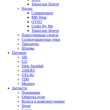
Триатлон Центр
Носки
Compressport
MB Wear
OTSO
Under By Me
Триатлон Центр
Повседневная одежда
Солнцезащитные очки
Трисьюты
Шлемы
Питание
SIS
GU
Dion Sportlab
226ERS
GEL4U
TIM
Maurten
Запчасти
Покрышки
Обмотка руля
Колеса и комплектующие
Цепи