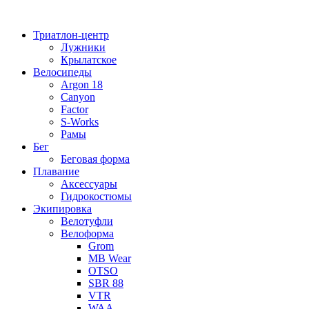
Перейти
к
Триатлон-центр
содержимому
Лужники
Крылатское
Велосипеды
Argon 18
Canyon
Factor
S-Works
Рамы
Бег
Беговая форма
Плавание
Аксессуары
Гидрокостюмы
Экипировка
Велотуфли
Велоформа
Grom
MB Wear
OTSO
SBR 88
VTR
WAA