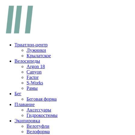
Перейти
к
содержимому
Триатлон-центр
Лужники
Крылатское
Велосипеды
Argon 18
Canyon
Factor
S-Works
Рамы
Бег
Беговая форма
Плавание
Аксессуары
Гидрокостюмы
Экипировка
Велотуфли
Велоформа