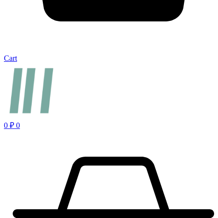
Cart
0
₽
0