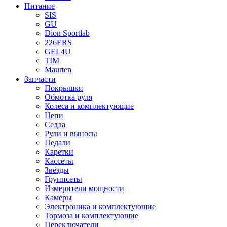
Питание
SIS
GU
Dion Sportlab
226ERS
GEL4U
TIM
Maurten
Запчасти
Покрышки
Обмотка руля
Колеса и комплектующие
Цепи
Седла
Рули и выносы
Педали
Каретки
Кассеты
Звёзды
Группсеты
Измерители мощности
Камеры
Электроника и комплектующие
Тормоза и комплектующие
Переключатели