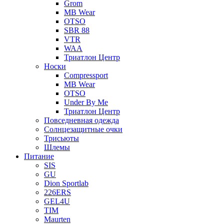
Grom
MB Wear
OTSO
SBR 88
VTR
WAA
Триатлон Центр
Носки
Compressport
MB Wear
OTSO
Under By Me
Триатлон Центр
Повседневная одежда
Солнцезащитные очки
Трисьюты
Шлемы
Питание
SIS
GU
Dion Sportlab
226ERS
GEL4U
TIM
Maurten