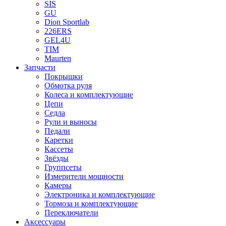
SIS
GU
Dion Sportlab
226ERS
GEL4U
TIM
Maurten
Запчасти
Покрышки
Обмотка руля
Колеса и комплектующие
Цепи
Седла
Рули и выносы
Педали
Каретки
Кассеты
Звёзды
Группсеты
Измерители мощности
Камеры
Электроника и комплектующие
Тормоза и комплектующие
Переключатели
Аксессуары