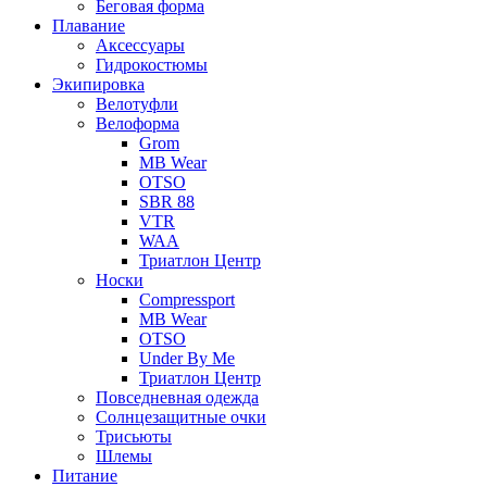
Беговая форма
Плавание
Аксессуары
Гидрокостюмы
Экипировка
Велотуфли
Велоформа
Grom
MB Wear
OTSO
SBR 88
VTR
WAA
Триатлон Центр
Носки
Compressport
MB Wear
OTSO
Under By Me
Триатлон Центр
Повседневная одежда
Солнцезащитные очки
Трисьюты
Шлемы
Питание