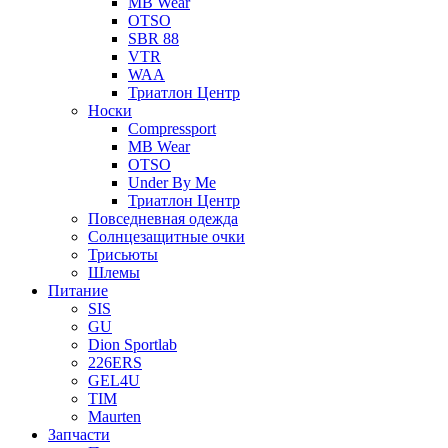
MB Wear
OTSO
SBR 88
VTR
WAA
Триатлон Центр
Носки
Compressport
MB Wear
OTSO
Under By Me
Триатлон Центр
Повседневная одежда
Солнцезащитные очки
Трисьюты
Шлемы
Питание
SIS
GU
Dion Sportlab
226ERS
GEL4U
TIM
Maurten
Запчасти