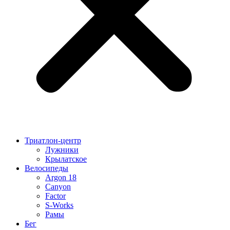
Триатлон-центр
Лужники
Крылатское
Велосипеды
Argon 18
Canyon
Factor
S-Works
Рамы
Бег