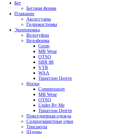
Бег
Беговая форма
Плавание
Аксессуары
Гидрокостюмы
Экипировка
Велотуфли
Велоформа
Grom
MB Wear
OTSO
SBR 88
VTR
WAA
Триатлон Центр
Носки
Compressport
MB Wear
OTSO
Under By Me
Триатлон Центр
Повседневная одежда
Солнцезащитные очки
Трисьюты
Шлемы