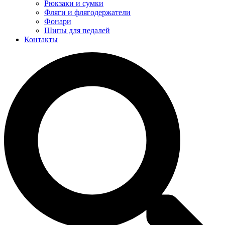
Рюкзаки и сумки
Фляги и флягодержатели
Фонари
Шипы для педалей
Контакты