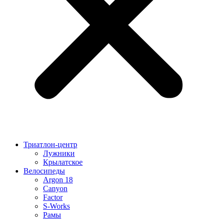
Триатлон-центр
Лужники
Крылатское
Велосипеды
Argon 18
Canyon
Factor
S-Works
Рамы