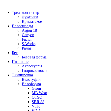
Перейти
к
Триатлон-центр
содержимому
Лужники
Крылатское
Велосипеды
Argon 18
Canyon
Factor
S-Works
Рамы
Бег
Беговая форма
Плавание
Аксессуары
Гидрокостюмы
Экипировка
Велотуфли
Велоформа
Grom
MB Wear
OTSO
SBR 88
VTR
WAA