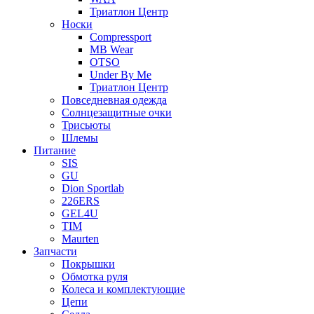
Триатлон Центр
Носки
Compressport
MB Wear
OTSO
Under By Me
Триатлон Центр
Повседневная одежда
Солнцезащитные очки
Трисьюты
Шлемы
Питание
SIS
GU
Dion Sportlab
226ERS
GEL4U
TIM
Maurten
Запчасти
Покрышки
Обмотка руля
Колеса и комплектующие
Цепи