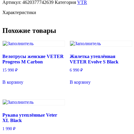
Артикул:
4620377742639
Категория
VTR
VETER
Evolve
Характеристики
M
Брусчатка
Похожие товары
Велотрусы женские VETER
Жилетка утеплённая
Progress M Carbon
VETER Evolve S Black
15 990
₽
6 990
₽
В корзину
В корзину
Рукава утеплённые Veter
XL Black
1 990
₽