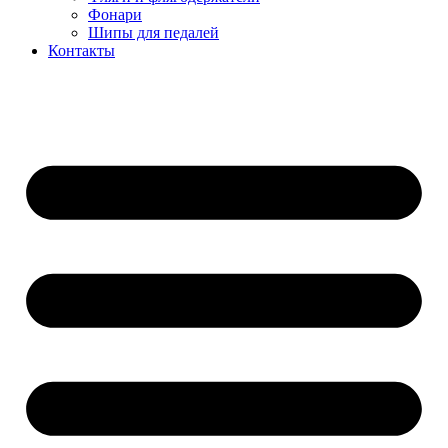
Фонари
Шипы для педалей
Контакты