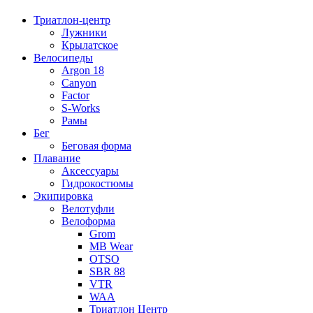
Триатлон-центр
Лужники
Крылатское
Велосипеды
Argon 18
Canyon
Factor
S-Works
Рамы
Бег
Беговая форма
Плавание
Аксессуары
Гидрокостюмы
Экипировка
Велотуфли
Велоформа
Grom
MB Wear
OTSO
SBR 88
VTR
WAA
Триатлон Центр