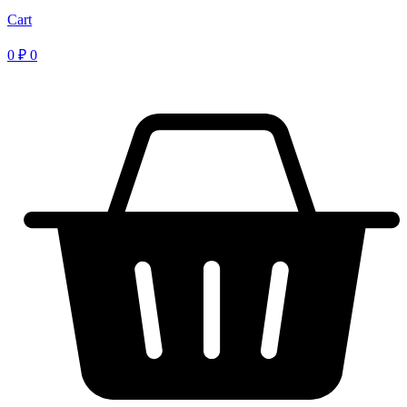
Cart
0
₽
0