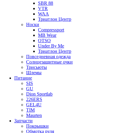
SBR 88
VTR
WAA
Триатлон Центр
Носки
Compressport
MB Wear
OTSO
Under By Me
Триатлон Центр
Повседневная одежда
Солнцезащитные очки
Трисьюты
Шлемы
Питание
SIS
GU
Dion Sportlab
226ERS
GEL4U
TIM
Maurten
Запчасти
Покрышки
Обмотка руля