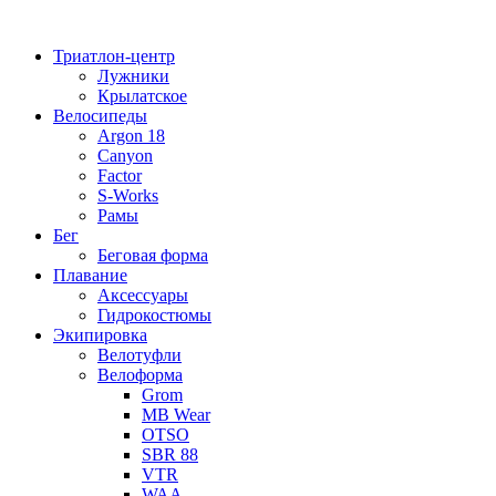
Перейти
к
Триатлон-центр
содержимому
Лужники
Крылатское
Велосипеды
Argon 18
Canyon
Factor
S-Works
Рамы
Бег
Беговая форма
Плавание
Аксессуары
Гидрокостюмы
Экипировка
Велотуфли
Велоформа
Grom
MB Wear
OTSO
SBR 88
VTR
WAA