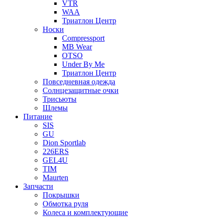
VTR
WAA
Триатлон Центр
Носки
Compressport
MB Wear
OTSO
Under By Me
Триатлон Центр
Повседневная одежда
Солнцезащитные очки
Трисьюты
Шлемы
Питание
SIS
GU
Dion Sportlab
226ERS
GEL4U
TIM
Maurten
Запчасти
Покрышки
Обмотка руля
Колеса и комплектующие