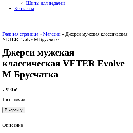
Шипы для педалей
Контакты
Главная страница
»
Магазин
»
Джерси мужская классическая
VETER Evolve M Брусчатка
Джерси мужская
классическая VETER Evolve
M Брусчатка
7 990
₽
1 в наличии
Количество
В корзину
товара
Джерси
мужская
Описание
классическая