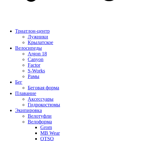
Триатлон-центр
Лужники
Крылатское
Велосипеды
Argon 18
Canyon
Factor
S-Works
Рамы
Бег
Беговая форма
Плавание
Аксессуары
Гидрокостюмы
Экипировка
Велотуфли
Велоформа
Grom
MB Wear
OTSO