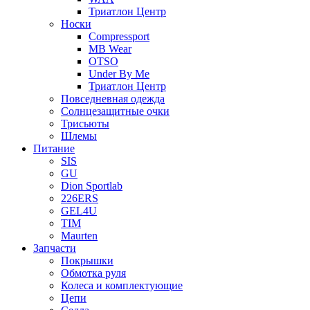
Триатлон Центр
Носки
Compressport
MB Wear
OTSO
Under By Me
Триатлон Центр
Повседневная одежда
Солнцезащитные очки
Трисьюты
Шлемы
Питание
SIS
GU
Dion Sportlab
226ERS
GEL4U
TIM
Maurten
Запчасти
Покрышки
Обмотка руля
Колеса и комплектующие
Цепи