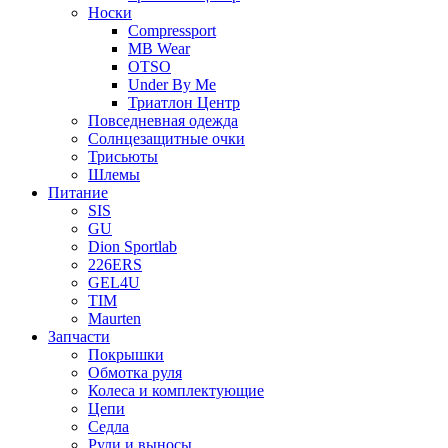
Носки
Compressport
MB Wear
OTSO
Under By Me
Триатлон Центр
Повседневная одежда
Солнцезащитные очки
Трисьюты
Шлемы
Питание
SIS
GU
Dion Sportlab
226ERS
GEL4U
TIM
Maurten
Запчасти
Покрышки
Обмотка руля
Колеса и комплектующие
Цепи
Седла
Рули и выносы