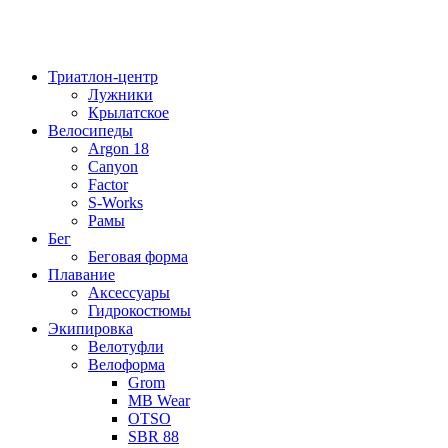
Триатлон-центр
Лужники
Крылатское
Велосипеды
Argon 18
Canyon
Factor
S-Works
Рамы
Бег
Беговая форма
Плавание
Аксессуары
Гидрокостюмы
Экипировка
Велотуфли
Велоформа
Grom
MB Wear
OTSO
SBR 88