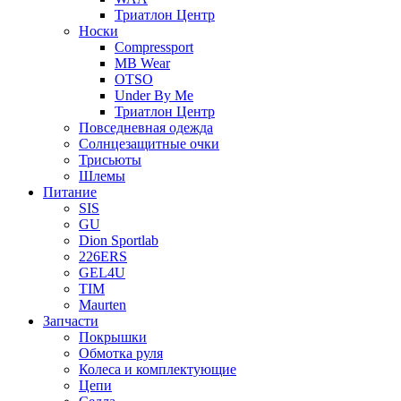
Триатлон Центр
Носки
Compressport
MB Wear
OTSO
Under By Me
Триатлон Центр
Повседневная одежда
Солнцезащитные очки
Трисьюты
Шлемы
Питание
SIS
GU
Dion Sportlab
226ERS
GEL4U
TIM
Maurten
Запчасти
Покрышки
Обмотка руля
Колеса и комплектующие
Цепи