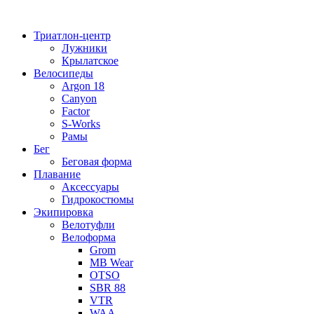
Перейти
к
Триатлон-центр
содержимому
Лужники
Крылатское
Велосипеды
Argon 18
Canyon
Factor
S-Works
Рамы
Бег
Беговая форма
Плавание
Аксессуары
Гидрокостюмы
Экипировка
Велотуфли
Велоформа
Grom
MB Wear
OTSO
SBR 88
VTR
WAA