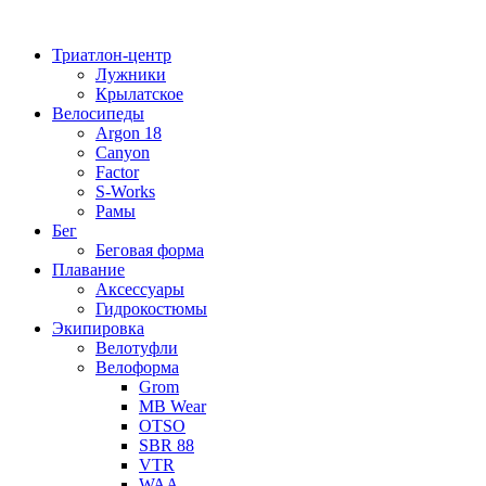
Перейти
к
Триатлон-центр
содержимому
Лужники
Крылатское
Велосипеды
Argon 18
Canyon
Factor
S-Works
Рамы
Бег
Беговая форма
Плавание
Аксессуары
Гидрокостюмы
Экипировка
Велотуфли
Велоформа
Grom
MB Wear
OTSO
SBR 88
VTR
WAA