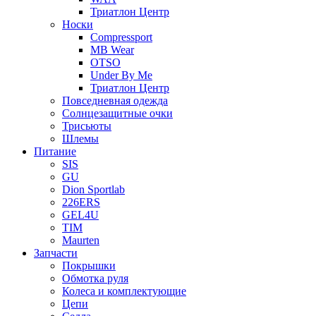
Триатлон Центр
Носки
Compressport
MB Wear
OTSO
Under By Me
Триатлон Центр
Повседневная одежда
Солнцезащитные очки
Трисьюты
Шлемы
Питание
SIS
GU
Dion Sportlab
226ERS
GEL4U
TIM
Maurten
Запчасти
Покрышки
Обмотка руля
Колеса и комплектующие
Цепи