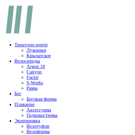
Перейти
к
содержимому
Триатлон-центр
Лужники
Крылатское
Велосипеды
Argon 18
Canyon
Factor
S-Works
Рамы
Бег
Беговая форма
Плавание
Аксессуары
Гидрокостюмы
Экипировка
Велотуфли
Велоформа