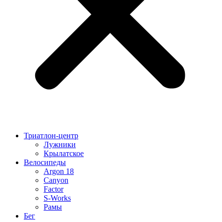
Триатлон-центр
Лужники
Крылатское
Велосипеды
Argon 18
Canyon
Factor
S-Works
Рамы
Бег