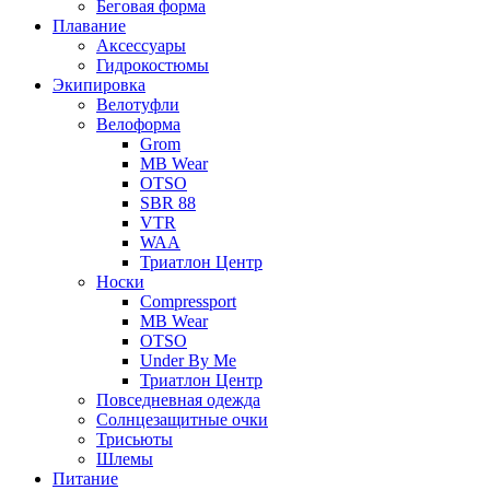
Беговая форма
Плавание
Аксессуары
Гидрокостюмы
Экипировка
Велотуфли
Велоформа
Grom
MB Wear
OTSO
SBR 88
VTR
WAA
Триатлон Центр
Носки
Compressport
MB Wear
OTSO
Under By Me
Триатлон Центр
Повседневная одежда
Солнцезащитные очки
Трисьюты
Шлемы
Питание