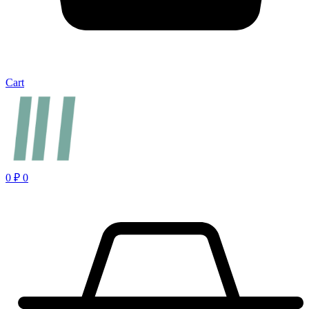
Cart
0
₽
0