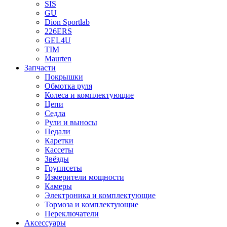
SIS
GU
Dion Sportlab
226ERS
GEL4U
TIM
Maurten
Запчасти
Покрышки
Обмотка руля
Колеса и комплектующие
Цепи
Седла
Рули и выносы
Педали
Каретки
Кассеты
Звёзды
Группсеты
Измерители мощности
Камеры
Электроника и комплектующие
Тормоза и комплектующие
Переключатели
Аксессуары