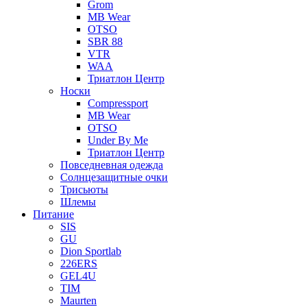
Grom
MB Wear
OTSO
SBR 88
VTR
WAA
Триатлон Центр
Носки
Compressport
MB Wear
OTSO
Under By Me
Триатлон Центр
Повседневная одежда
Солнцезащитные очки
Трисьюты
Шлемы
Питание
SIS
GU
Dion Sportlab
226ERS
GEL4U
TIM
Maurten