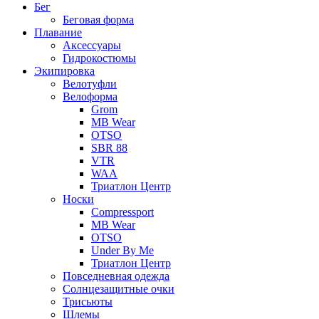
Бег
Беговая форма
Плавание
Аксессуары
Гидрокостюмы
Экипировка
Велотуфли
Велоформа
Grom
MB Wear
OTSO
SBR 88
VTR
WAA
Триатлон Центр
Носки
Compressport
MB Wear
OTSO
Under By Me
Триатлон Центр
Повседневная одежда
Солнцезащитные очки
Трисьюты
Шлемы