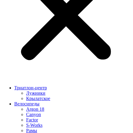
Триатлон-центр
Лужники
Крылатское
Велосипеды
Argon 18
Canyon
Factor
S-Works
Рамы