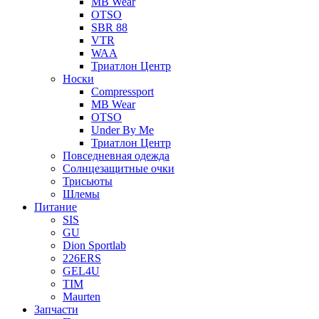
MB Wear
OTSO
SBR 88
VTR
WAA
Триатлон Центр
Носки
Compressport
MB Wear
OTSO
Under By Me
Триатлон Центр
Повседневная одежда
Солнцезащитные очки
Трисьюты
Шлемы
Питание
SIS
GU
Dion Sportlab
226ERS
GEL4U
TIM
Maurten
Запчасти