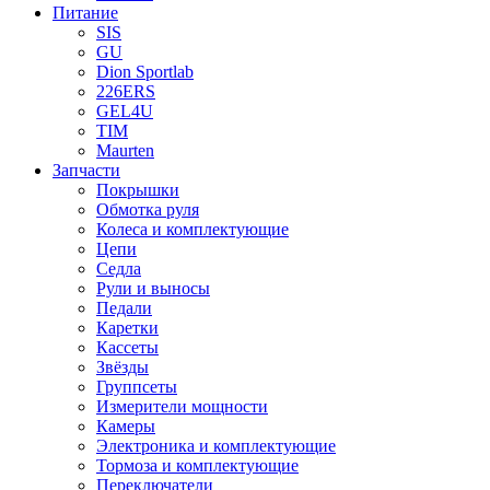
Питание
SIS
GU
Dion Sportlab
226ERS
GEL4U
TIM
Maurten
Запчасти
Покрышки
Обмотка руля
Колеса и комплектующие
Цепи
Седла
Рули и выносы
Педали
Каретки
Кассеты
Звёзды
Группсеты
Измерители мощности
Камеры
Электроника и комплектующие
Тормоза и комплектующие
Переключатели