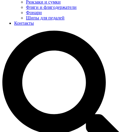
Рюкзаки и сумки
Фляги и флягодержатели
Фонари
Шипы для педалей
Контакты