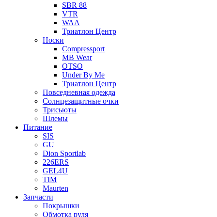
SBR 88
VTR
WAA
Триатлон Центр
Носки
Compressport
MB Wear
OTSO
Under By Me
Триатлон Центр
Повседневная одежда
Солнцезащитные очки
Трисьюты
Шлемы
Питание
SIS
GU
Dion Sportlab
226ERS
GEL4U
TIM
Maurten
Запчасти
Покрышки
Обмотка руля