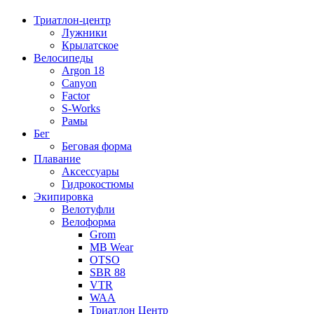
Триатлон-центр
Лужники
Крылатское
Велосипеды
Argon 18
Canyon
Factor
S-Works
Рамы
Бег
Беговая форма
Плавание
Аксессуары
Гидрокостюмы
Экипировка
Велотуфли
Велоформа
Grom
MB Wear
OTSO
SBR 88
VTR
WAA
Триатлон Центр