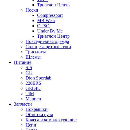
Триатлон Центр
Носки
Compressport
MB Wear
OTSO
Under By Me
Триатлон Центр
Повседневная одежда
Солнцезащитные очки
Трисьюты
Шлемы
Питание
SIS
GU
Dion Sportlab
226ERS
GEL4U
TIM
Maurten
Запчасти
Покрышки
Обмотка руля
Колеса и комплектующие
Цепи