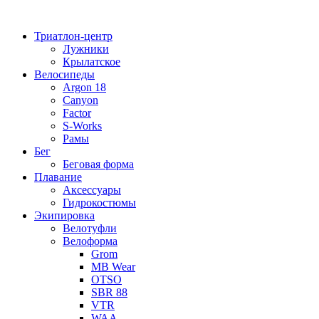
Перейти
к
Триатлон-центр
содержимому
Лужники
Крылатское
Велосипеды
Argon 18
Canyon
Factor
S-Works
Рамы
Бег
Беговая форма
Плавание
Аксессуары
Гидрокостюмы
Экипировка
Велотуфли
Велоформа
Grom
MB Wear
OTSO
SBR 88
VTR
WAA