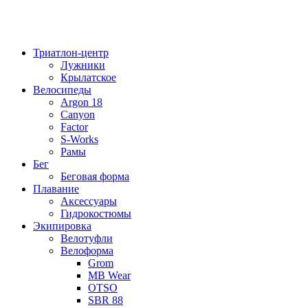
Триатлон-центр
Лужники
Крылатское
Велосипеды
Argon 18
Canyon
Factor
S-Works
Рамы
Бег
Беговая форма
Плавание
Аксессуары
Гидрокостюмы
Экипировка
Велотуфли
Велоформа
Grom
MB Wear
OTSO
SBR 88