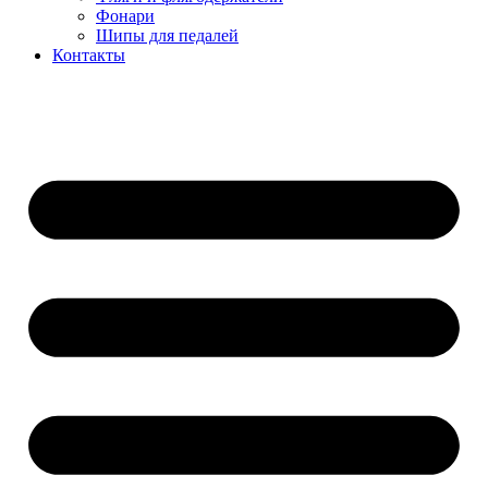
Фонари
Шипы для педалей
Контакты