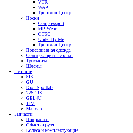
VTR
WAA
Триатлон Центр
Носки
Compressport
MB Wear
OTSO
Under By Me
Триатлон Центр
Повседневная одежда
Солнцезащитные очки
Трисьюты
Шлемы
Питание
SIS
GU
Dion Sportlab
226ERS
GEL4U
TIM
Maurten
Запчасти
Покрышки
Обмотка руля
Колеса и комплектующие