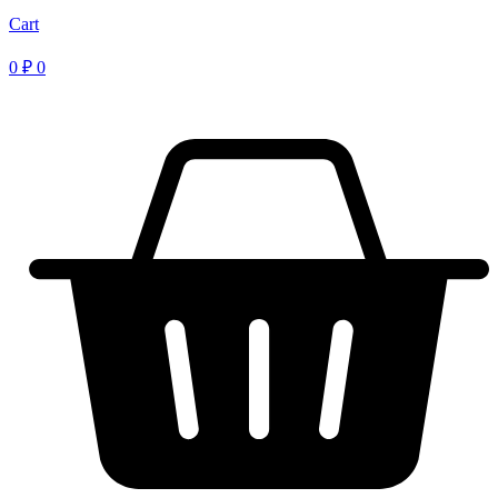
Cart
0
₽
0