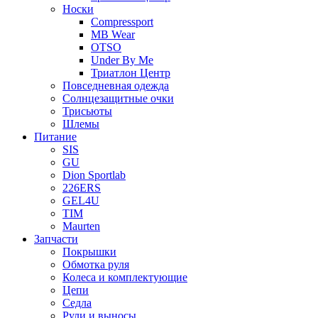
Носки
Compressport
MB Wear
OTSO
Under By Me
Триатлон Центр
Повседневная одежда
Солнцезащитные очки
Трисьюты
Шлемы
Питание
SIS
GU
Dion Sportlab
226ERS
GEL4U
TIM
Maurten
Запчасти
Покрышки
Обмотка руля
Колеса и комплектующие
Цепи
Седла
Рули и выносы