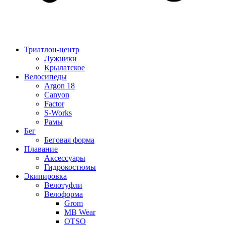
Триатлон-центр
Лужники
Крылатское
Велосипеды
Argon 18
Canyon
Factor
S-Works
Рамы
Бег
Беговая форма
Плавание
Аксессуары
Гидрокостюмы
Экипировка
Велотуфли
Велоформа
Grom
MB Wear
OTSO