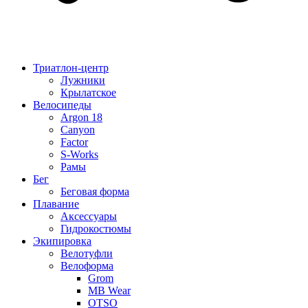
Триатлон-центр
Лужники
Крылатское
Велосипеды
Argon 18
Canyon
Factor
S-Works
Рамы
Бег
Беговая форма
Плавание
Аксессуары
Гидрокостюмы
Экипировка
Велотуфли
Велоформа
Grom
MB Wear
OTSO