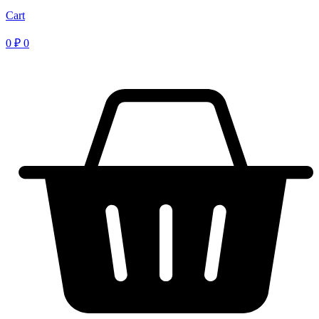
Cart
0
₽
0