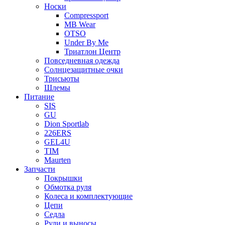
Носки
Compressport
MB Wear
OTSO
Under By Me
Триатлон Центр
Повседневная одежда
Солнцезащитные очки
Трисьюты
Шлемы
Питание
SIS
GU
Dion Sportlab
226ERS
GEL4U
TIM
Maurten
Запчасти
Покрышки
Обмотка руля
Колеса и комплектующие
Цепи
Седла
Рули и выносы