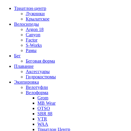
Триатлон-центр
Лужники
Крылатское
Велосипеды
Argon 18
Canyon
Factor
S-Works
Рамы
Бег
Беговая форма
Плавание
Аксессуары
Гидрокостюмы
Экипировка
Велотуфли
Велоформа
Grom
MB Wear
OTSO
SBR 88
VTR
WAA
Триатлон Центр