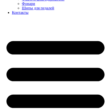
Фонари
Шипы для педалей
Контакты