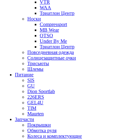
VTR
WAA
Триатлон Центр
Носки
Compressport
MB Wear
OTSO
Under By Me
Триатлон Центр
Повседневная одежда
Солнцезащитные очки
Трисьюты
Шлемы
Питание
SIS
GU
Dion Sportlab
226ERS
GEL4U
TIM
Maurten
Запчасти
Покрышки
Обмотка руля
Колеса и комплектующие