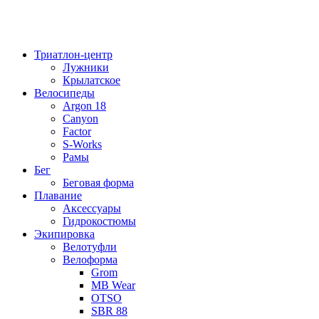
Триатлон-центр
Лужники
Крылатское
Велосипеды
Argon 18
Canyon
Factor
S-Works
Рамы
Бег
Беговая форма
Плавание
Аксессуары
Гидрокостюмы
Экипировка
Велотуфли
Велоформа
Grom
MB Wear
OTSO
SBR 88