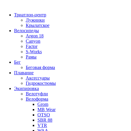
Перейти
к
Триатлон-центр
содержимому
Лужники
Крылатское
Велосипеды
Argon 18
Canyon
Factor
S-Works
Рамы
Бег
Беговая форма
Плавание
Аксессуары
Гидрокостюмы
Экипировка
Велотуфли
Велоформа
Grom
MB Wear
OTSO
SBR 88
VTR
WAA