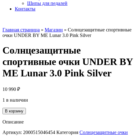
Шипы для педалей
Контакты
Главная страница
»
Магазин
»
Солнцезащитные спортивные
очки UNDER BY ME Lunar 3.0 Pink Silver
Солнцезащитные
спортивные очки UNDER BY
ME Lunar 3.0 Pink Silver
10 990
₽
1 в наличии
Количество
В корзину
товара
Солнцезащитные
Описание
спортивные
очки
Артикул:
2000515046454
Категория
Солнцезащитные очки
UNDER