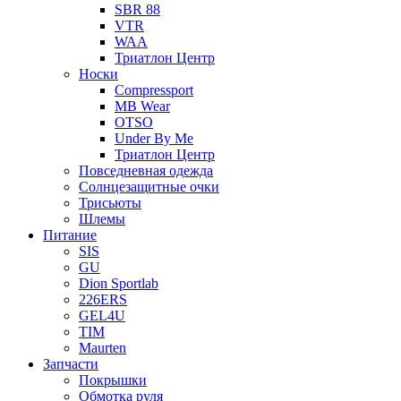
SBR 88
VTR
WAA
Триатлон Центр
Носки
Compressport
MB Wear
OTSO
Under By Me
Триатлон Центр
Повседневная одежда
Солнцезащитные очки
Трисьюты
Шлемы
Питание
SIS
GU
Dion Sportlab
226ERS
GEL4U
TIM
Maurten
Запчасти
Покрышки
Обмотка руля