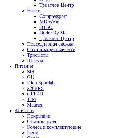
Триатлон Центр
Носки
Compressport
MB Wear
OTSO
Under By Me
Триатлон Центр
Повседневная одежда
Солнцезащитные очки
Трисьюты
Шлемы
Питание
SIS
GU
Dion Sportlab
226ERS
GEL4U
TIM
Maurten
Запчасти
Покрышки
Обмотка руля
Колеса и комплектующие
Цепи