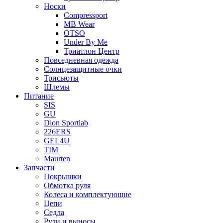
Носки
Compressport
MB Wear
OTSO
Under By Me
Триатлон Центр
Повседневная одежда
Солнцезащитные очки
Трисьюты
Шлемы
Питание
SIS
GU
Dion Sportlab
226ERS
GEL4U
TIM
Maurten
Запчасти
Покрышки
Обмотка руля
Колеса и комплектующие
Цепи
Седла
Рули и выносы