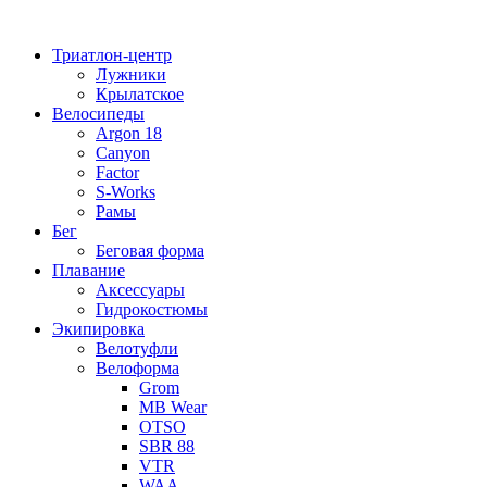
Перейти
к
Триатлон-центр
содержимому
Лужники
Крылатское
Велосипеды
Argon 18
Canyon
Factor
S-Works
Рамы
Бег
Беговая форма
Плавание
Аксессуары
Гидрокостюмы
Экипировка
Велотуфли
Велоформа
Grom
MB Wear
OTSO
SBR 88
VTR
WAA