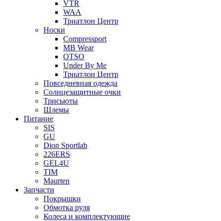
VTR
WAA
Триатлон Центр
Носки
Compressport
MB Wear
OTSO
Under By Me
Триатлон Центр
Повседневная одежда
Солнцезащитные очки
Трисьюты
Шлемы
Питание
SIS
GU
Dion Sportlab
226ERS
GEL4U
TIM
Maurten
Запчасти
Покрышки
Обмотка руля
Колеса и комплектующие