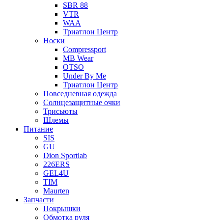
SBR 88
VTR
WAA
Триатлон Центр
Носки
Compressport
MB Wear
OTSO
Under By Me
Триатлон Центр
Повседневная одежда
Солнцезащитные очки
Трисьюты
Шлемы
Питание
SIS
GU
Dion Sportlab
226ERS
GEL4U
TIM
Maurten
Запчасти
Покрышки
Обмотка руля