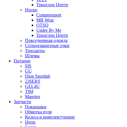
Триатлон Центр
Носки
Compressport
MB Wear
OTSO
Under By Me
Триатлон Центр
Повседневная одежда
Солнцезащитные очки
Трисьюты
Шлемы
Питание
SIS
GU
Dion Sportlab
226ERS
GEL4U
TIM
Maurten
Запчасти
Покрышки
Обмотка руля
Колеса и комплектующие
Цепи