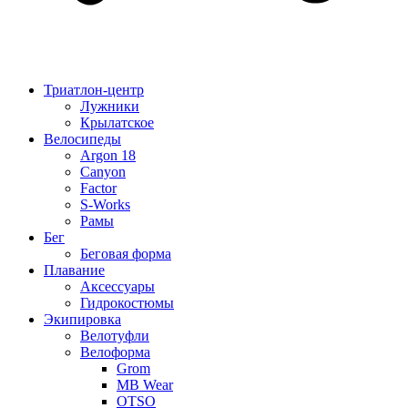
Триатлон-центр
Лужники
Крылатское
Велосипеды
Argon 18
Canyon
Factor
S-Works
Рамы
Бег
Беговая форма
Плавание
Аксессуары
Гидрокостюмы
Экипировка
Велотуфли
Велоформа
Grom
MB Wear
OTSO