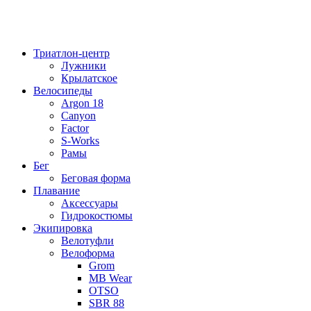
Триатлон-центр
Лужники
Крылатское
Велосипеды
Argon 18
Canyon
Factor
S-Works
Рамы
Бег
Беговая форма
Плавание
Аксессуары
Гидрокостюмы
Экипировка
Велотуфли
Велоформа
Grom
MB Wear
OTSO
SBR 88