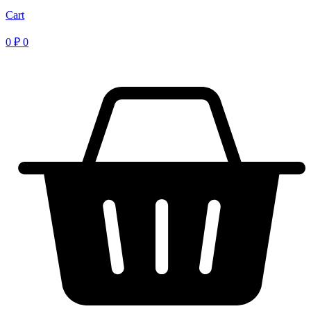
Cart
0
₽
0