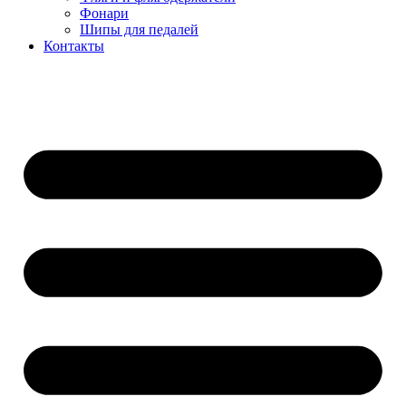
Фонари
Шипы для педалей
Контакты