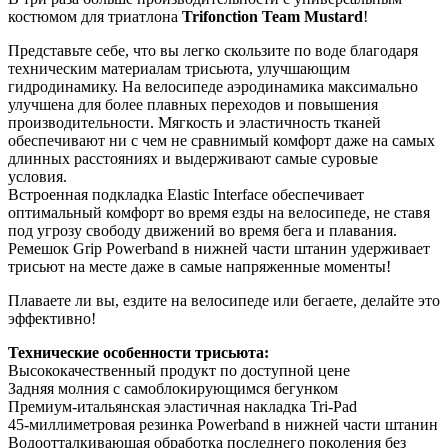
костюмом для триатлона
Trifonction Team Mustard
!
Представьте себе, что вы легко скользите по воде благодаря
техническим материалам трисьюта, улучшающим
гидродинамику. На велосипеде аэродинамика максимально
улучшена для более плавных переходов и повышения
производительности. Мягкость и эластичность тканей
обеспечивают ни с чем не сравнимый комфорт даже на самых
длинных расстояниях и выдерживают самые суровые
условия.
Встроенная подкладка Elastic Interface обеспечивает
оптимальный комфорт во время езды на велосипеде, не ставя
под угрозу свободу движений во время бега и плавания.
Ремешок Grip Powerband в нижней части штанин удерживает
трисьют на месте даже в самые напряженные моменты!
Плаваете ли вы, ездите на велосипеде или бегаете, делайте это
эффективно!
Технические особенности трисьюта:
Высококачественный продукт по доступной цене
Задняя молния с самоблокирующимся бегунком
Премиум-итальянская эластичная накладка Tri-Pad
45-миллиметровая резинка Powerband в нижней части штанин
Водоотталкивающая обработка последнего поколения без