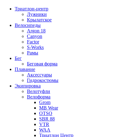
Триатлон-центр
Лужники
Крылатское
Велосипеды
Argon 18
Canyon
Factor
S-Works
Рамы
Бег
Беговая форма
Плавание
Аксессуары
Гидрокостюмы
Экипировка
Велотуфли
Велоформа
Grom
MB Wear
OTSO
SBR 88
VTR
WAA
Триатлон Центр