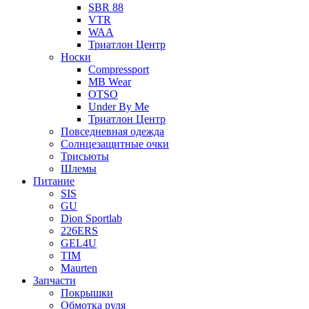
SBR 88
VTR
WAA
Триатлон Центр
Носки
Compressport
MB Wear
OTSO
Under By Me
Триатлон Центр
Повседневная одежда
Солнцезащитные очки
Трисьюты
Шлемы
Питание
SIS
GU
Dion Sportlab
226ERS
GEL4U
TIM
Maurten
Запчасти
Покрышки
Обмотка руля