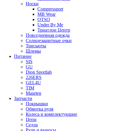
Носки
Compressport
MB Wear
OTSO
Under By Me
Триатлон Центр
Повседневная одежда
Солнцезащитные очки
Трисьюты
Шлемы
Питание
SIS
GU
Dion Sportlab
226ERS
GEL4U
TIM
Maurten
Запчасти
Покрышки
Обмотка руля
Колеса и комплектующие
Цепи
Седла
Рули и выносы