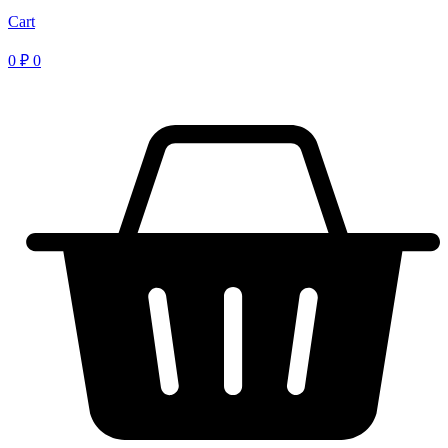
Cart
0
₽
0