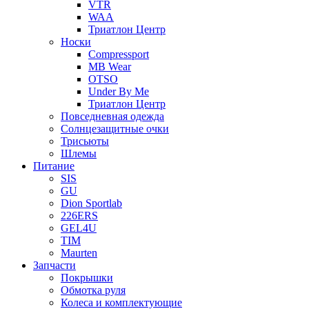
VTR
WAA
Триатлон Центр
Носки
Compressport
MB Wear
OTSO
Under By Me
Триатлон Центр
Повседневная одежда
Солнцезащитные очки
Трисьюты
Шлемы
Питание
SIS
GU
Dion Sportlab
226ERS
GEL4U
TIM
Maurten
Запчасти
Покрышки
Обмотка руля
Колеса и комплектующие