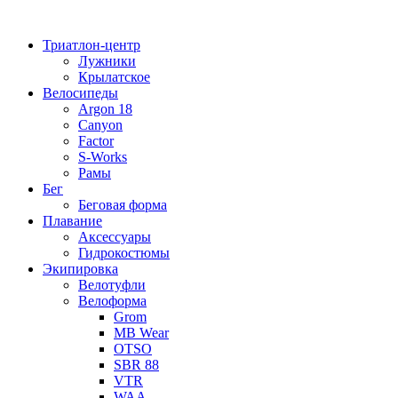
Перейти
к
Триатлон-центр
содержимому
Лужники
Крылатское
Велосипеды
Argon 18
Canyon
Factor
S-Works
Рамы
Бег
Беговая форма
Плавание
Аксессуары
Гидрокостюмы
Экипировка
Велотуфли
Велоформа
Grom
MB Wear
OTSO
SBR 88
VTR
WAA