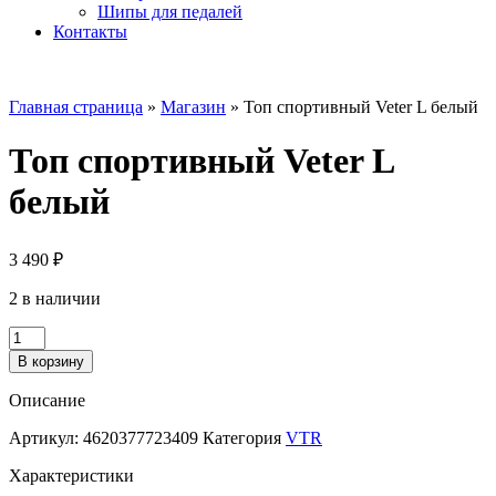
Шипы для педалей
Контакты
Главная страница
»
Магазин
»
Топ спортивный Veter L белый
Топ спортивный Veter L
белый
3 490
₽
2 в наличии
Количество
товара
В корзину
Топ
спортивный
Описание
Veter
L
Артикул:
4620377723409
Категория
VTR
белый
Характеристики