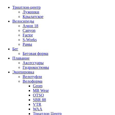
Триатлон-центр
Лужники
Крылатское
Велосипеды
Argon 18
Canyon
Factor
S-Works
Рамы
Бег
Беговая форма
Плавание
Аксессуары
Гидрокостюмы
Экипировка
Велотуфли
Велоформа
Grom
MB Wear
OTSO
SBR 88
VTR
WAA
Триатлон Центр