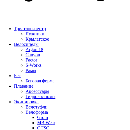
Триатлон-центр
Лужники
Крылатское
Велосипеды
Argon 18
Canyon
Factor
S-Works
Рамы
Бег
Беговая форма
Плавание
Аксессуары
Гидрокостюмы
Экипировка
Велотуфли
Велоформа
Grom
MB Wear
OTSO