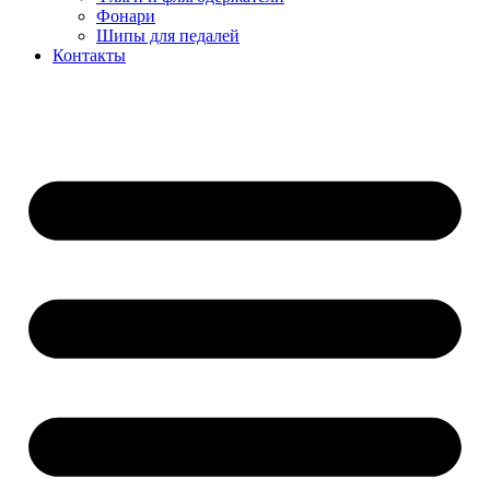
Фонари
Шипы для педалей
Контакты