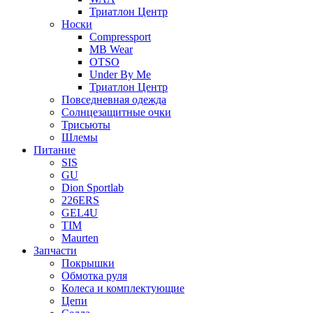
Триатлон Центр
Носки
Compressport
MB Wear
OTSO
Under By Me
Триатлон Центр
Повседневная одежда
Солнцезащитные очки
Трисьюты
Шлемы
Питание
SIS
GU
Dion Sportlab
226ERS
GEL4U
TIM
Maurten
Запчасти
Покрышки
Обмотка руля
Колеса и комплектующие
Цепи