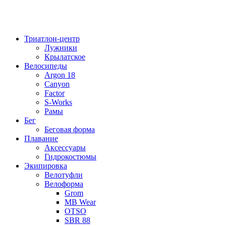
Триатлон-центр
Лужники
Крылатское
Велосипеды
Argon 18
Canyon
Factor
S-Works
Рамы
Бег
Беговая форма
Плавание
Аксессуары
Гидрокостюмы
Экипировка
Велотуфли
Велоформа
Grom
MB Wear
OTSO
SBR 88