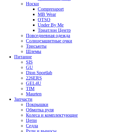
Носки
Compressport
MB Wear
OTSO
Under By Me
Триатлон Центр
Повседневная одежда
Солнцезащитные очки
Трисьюты
Шлемы
Питание
SIS
GU
Dion Sportlab
226ERS
GEL4U
TIM
Maurten
Запчасти
Покрышки
Обмотка руля
Колеса и комплектующие
Цепи
Седла
Рули и выносы