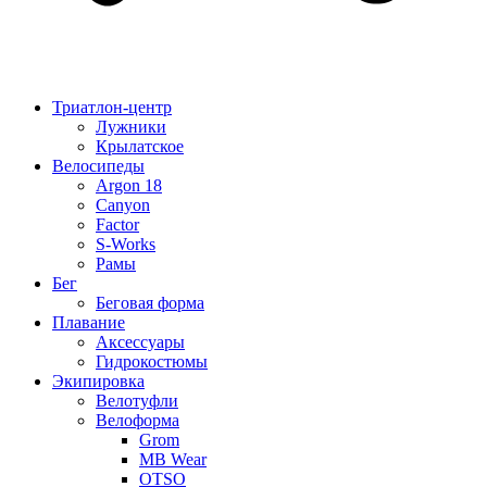
Триатлон-центр
Лужники
Крылатское
Велосипеды
Argon 18
Canyon
Factor
S-Works
Рамы
Бег
Беговая форма
Плавание
Аксессуары
Гидрокостюмы
Экипировка
Велотуфли
Велоформа
Grom
MB Wear
OTSO