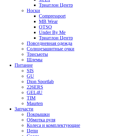
Триатлон Центр
Носки
Compressport
MB Wear
OTSO
Under By Me
Триатлон Центр
Повседневная одежда
Солнцезащитные очки
Трисьюты
Шлемы
Питание
SIS
GU
Dion Sportlab
226ERS
GEL4U
TIM
Maurten
Запчасти
Покрышки
Обмотка руля
Колеса и комплектующие
Цепи