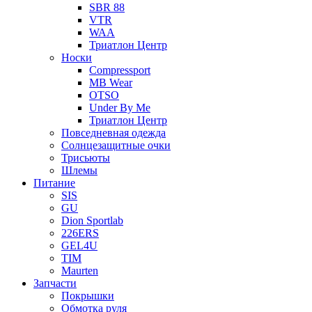
SBR 88
VTR
WAA
Триатлон Центр
Носки
Compressport
MB Wear
OTSO
Under By Me
Триатлон Центр
Повседневная одежда
Солнцезащитные очки
Трисьюты
Шлемы
Питание
SIS
GU
Dion Sportlab
226ERS
GEL4U
TIM
Maurten
Запчасти
Покрышки
Обмотка руля