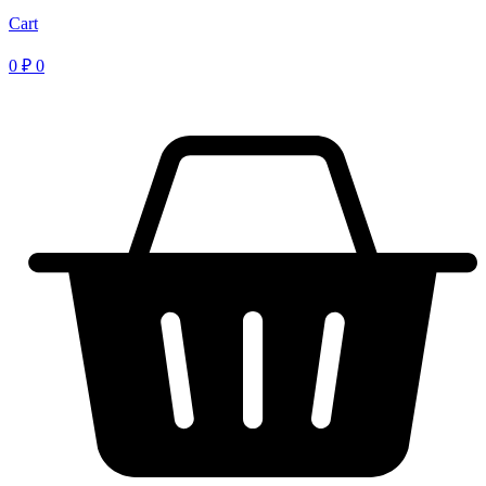
Cart
0
₽
0