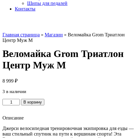
Шипы для педалей
Контакты
Главная страница
»
Магазин
»
Веломайка Grom Триатлон
Центр Муж M
Веломайка Grom Триатлон
Центр Муж M
8 999
₽
3 в наличии
Количество
В корзину
товара
Веломайка
Grom
Описание
Триатлон
Джерси велосипедная тренировочная экипировка для езды —
Центр
ваш стильный спутник на пути к вершинам спорта! Эта
Муж