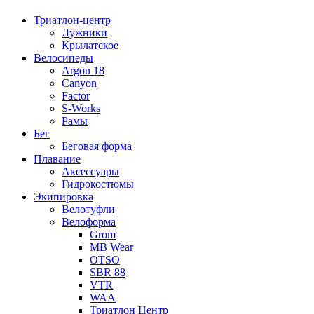
Триатлон-центр
Лужники
Крылатское
Велосипеды
Argon 18
Canyon
Factor
S-Works
Рамы
Бег
Беговая форма
Плавание
Аксессуары
Гидрокостюмы
Экипировка
Велотуфли
Велоформа
Grom
MB Wear
OTSO
SBR 88
VTR
WAA
Триатлон Центр