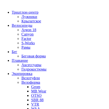
Перейти
к
Триатлон-центр
содержимому
Лужники
Крылатское
Велосипеды
Argon 18
Canyon
Factor
S-Works
Рамы
Бег
Беговая форма
Плавание
Аксессуары
Гидрокостюмы
Экипировка
Велотуфли
Велоформа
Grom
MB Wear
OTSO
SBR 88
VTR
WAA