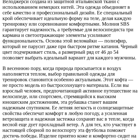
Велоджерси создана из защитной итальянской ткани с
M
использованием немецких нитей. Эта одежда объединяет в
себе качество и профессиональный дизайн. Ее специальный
крой обеспечивает идеальную форму на теле, делая каждую
тренировку или соревнование комфортными. Молния SBS
гарантирует надежность, а требуемые для велосипедиста три
кармана и светоотражающие элементы усиливают
функциональность. Основа этой веломайки — полиэфир,
который не парусит даже при быстром ритме катания. Черный
цвет подчеркивает стиль, а размерный ряд от 46 до 54
позволяет выбрать идеальный вариант для каждого мужчины.
В весеннюю пору, когда природа просыпается и воздух
наполняется теплом, выбор правильной одежды для
тренировок становится особенно актуальным. Этот кофта —
не просто модель из быстросохнущего материала. Если вы
взрослый человек, предпочитающий активное путешествие на
велосипеде, или спортсмен, стремящийся к высоким
юношеским достижениям, эта рубашка станет вашим
надежным спутником. Ее летняя легкость и солнцезащитные
свойства обеспечат комфорт в любую погоду, а усиленная
ветрозащита и надежная застежка сохранят вас в тепле, когда
весной еще дует прохладный ветер. А для тех, кто участвует в
настоящей сборной по велоспорту эта футболка поможет
достичь победы. Изделие приятно коже и комфортно сидит на