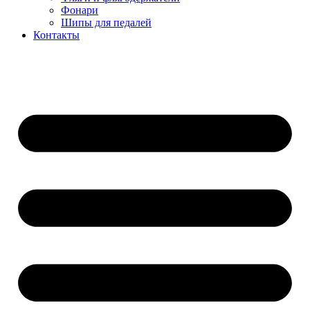
Фонари
Шипы для педалей
Контакты