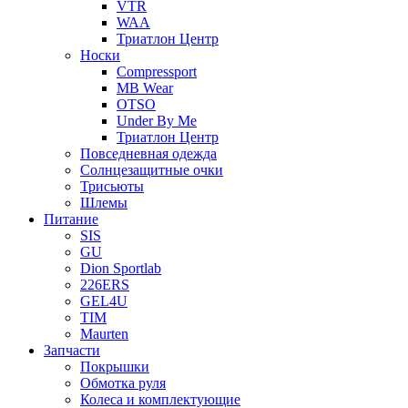
VTR
WAA
Триатлон Центр
Носки
Compressport
MB Wear
OTSO
Under By Me
Триатлон Центр
Повседневная одежда
Солнцезащитные очки
Трисьюты
Шлемы
Питание
SIS
GU
Dion Sportlab
226ERS
GEL4U
TIM
Maurten
Запчасти
Покрышки
Обмотка руля
Колеса и комплектующие