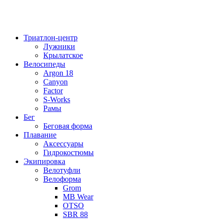
Триатлон-центр
Лужники
Крылатское
Велосипеды
Argon 18
Canyon
Factor
S-Works
Рамы
Бег
Беговая форма
Плавание
Аксессуары
Гидрокостюмы
Экипировка
Велотуфли
Велоформа
Grom
MB Wear
OTSO
SBR 88