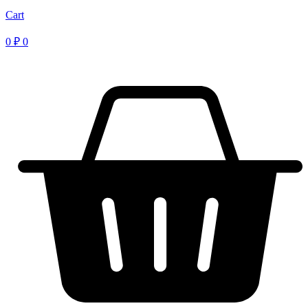
Cart
0
₽
0