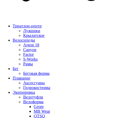
Триатлон-центр
Лужники
Крылатское
Велосипеды
Argon 18
Canyon
Factor
S-Works
Рамы
Бег
Беговая форма
Плавание
Аксессуары
Гидрокостюмы
Экипировка
Велотуфли
Велоформа
Grom
MB Wear
OTSO