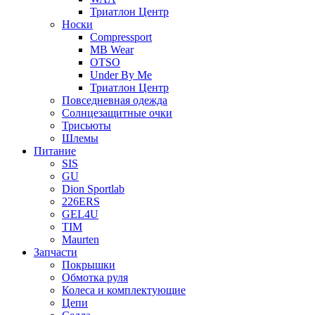
Триатлон Центр
Носки
Compressport
MB Wear
OTSO
Under By Me
Триатлон Центр
Повседневная одежда
Солнцезащитные очки
Трисьюты
Шлемы
Питание
SIS
GU
Dion Sportlab
226ERS
GEL4U
TIM
Maurten
Запчасти
Покрышки
Обмотка руля
Колеса и комплектующие
Цепи