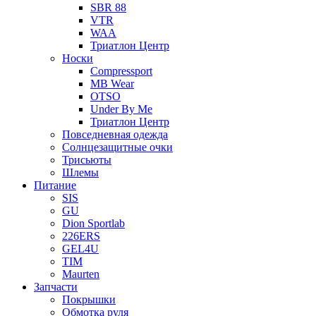
SBR 88
VTR
WAA
Триатлон Центр
Носки
Compressport
MB Wear
OTSO
Under By Me
Триатлон Центр
Повседневная одежда
Солнцезащитные очки
Трисьюты
Шлемы
Питание
SIS
GU
Dion Sportlab
226ERS
GEL4U
TIM
Maurten
Запчасти
Покрышки
Обмотка руля