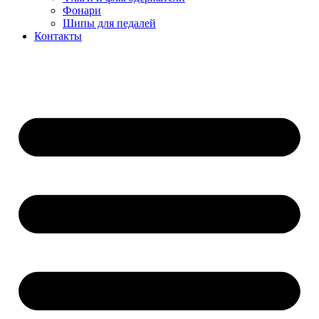
Фонари
Шипы для педалей
Контакты