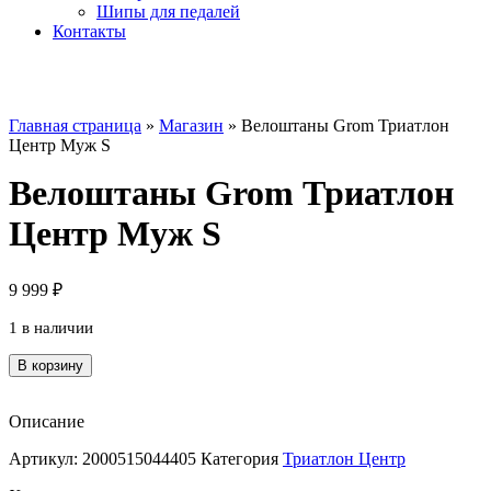
Шипы для педалей
Контакты
Главная страница
»
Магазин
»
Велоштаны Grom Триатлон
Центр Муж S
Велоштаны Grom Триатлон
Центр Муж S
9 999
₽
1 в наличии
Количество
В корзину
товара
Велоштаны
Grom
Описание
Триатлон
Артикул:
2000515044405
Категория
Триатлон Центр
Центр
Муж