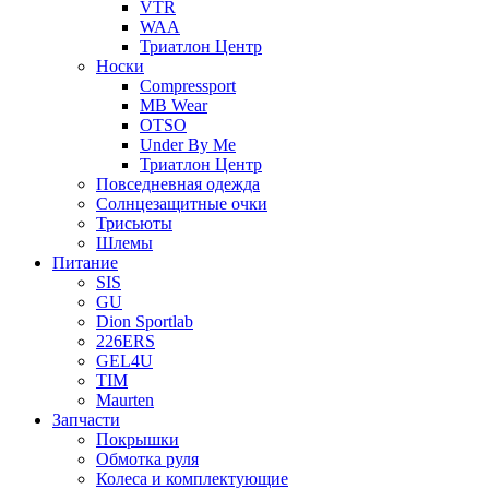
VTR
WAA
Триатлон Центр
Носки
Compressport
MB Wear
OTSO
Under By Me
Триатлон Центр
Повседневная одежда
Солнцезащитные очки
Трисьюты
Шлемы
Питание
SIS
GU
Dion Sportlab
226ERS
GEL4U
TIM
Maurten
Запчасти
Покрышки
Обмотка руля
Колеса и комплектующие