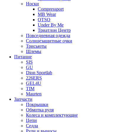
Носки
Compressport
MB Wear
OTSO
Under By Me
Триатлон Центр
Повседневная одежда
Солнцезащитные очки
Трисьюты
Шлемы
Питание
SIS
GU
Dion Sportlab
226ERS
GEL4U
TIM
Maurten
Запчасти
Покрышки
Обмотка руля
Колеса и комплектующие
Цепи
Седла
Рули и выносы