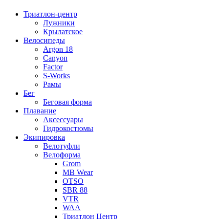
Триатлон-центр
Лужники
Крылатское
Велосипеды
Argon 18
Canyon
Factor
S-Works
Рамы
Бег
Беговая форма
Плавание
Аксессуары
Гидрокостюмы
Экипировка
Велотуфли
Велоформа
Grom
MB Wear
OTSO
SBR 88
VTR
WAA
Триатлон Центр