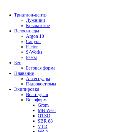
Перейти
к
Триатлон-центр
содержимому
Лужники
Крылатское
Велосипеды
Argon 18
Canyon
Factor
S-Works
Рамы
Бег
Беговая форма
Плавание
Аксессуары
Гидрокостюмы
Экипировка
Велотуфли
Велоформа
Grom
MB Wear
OTSO
SBR 88
VTR
WAA