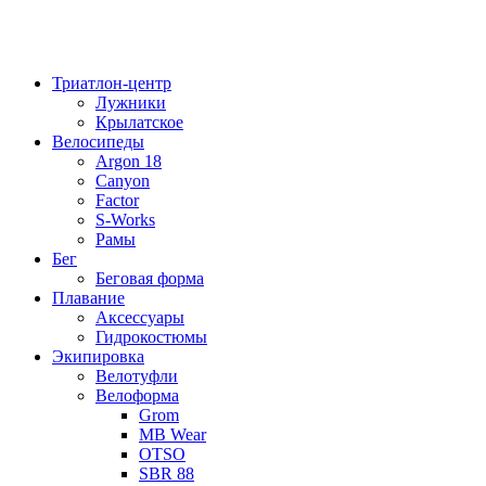
Триатлон-центр
Лужники
Крылатское
Велосипеды
Argon 18
Canyon
Factor
S-Works
Рамы
Бег
Беговая форма
Плавание
Аксессуары
Гидрокостюмы
Экипировка
Велотуфли
Велоформа
Grom
MB Wear
OTSO
SBR 88