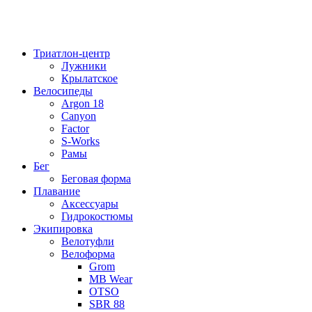
Триатлон-центр
Лужники
Крылатское
Велосипеды
Argon 18
Canyon
Factor
S-Works
Рамы
Бег
Беговая форма
Плавание
Аксессуары
Гидрокостюмы
Экипировка
Велотуфли
Велоформа
Grom
MB Wear
OTSO
SBR 88