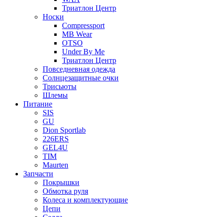
Триатлон Центр
Носки
Compressport
MB Wear
OTSO
Under By Me
Триатлон Центр
Повседневная одежда
Солнцезащитные очки
Трисьюты
Шлемы
Питание
SIS
GU
Dion Sportlab
226ERS
GEL4U
TIM
Maurten
Запчасти
Покрышки
Обмотка руля
Колеса и комплектующие
Цепи