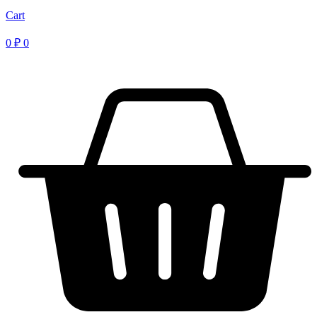
Cart
0
₽
0