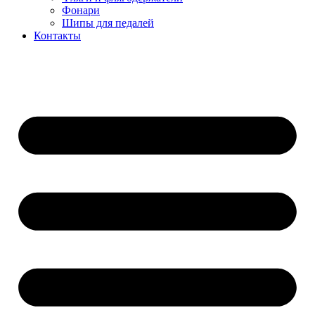
Фонари
Шипы для педалей
Контакты