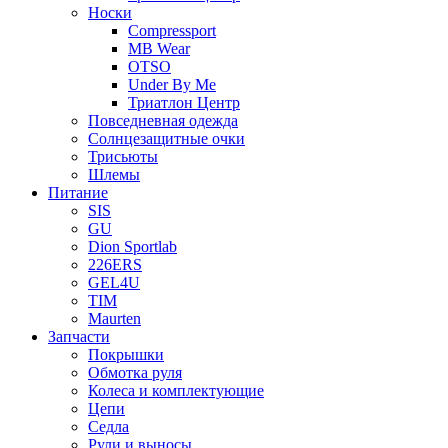
Носки
Compressport
MB Wear
OTSO
Under By Me
Триатлон Центр
Повседневная одежда
Солнцезащитные очки
Трисьюты
Шлемы
Питание
SIS
GU
Dion Sportlab
226ERS
GEL4U
TIM
Maurten
Запчасти
Покрышки
Обмотка руля
Колеса и комплектующие
Цепи
Седла
Рули и выносы