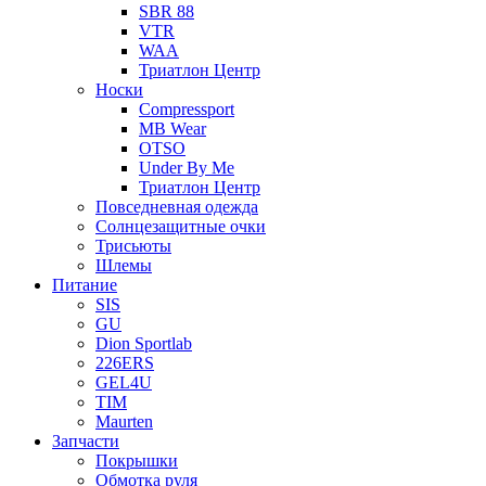
SBR 88
VTR
WAA
Триатлон Центр
Носки
Compressport
MB Wear
OTSO
Under By Me
Триатлон Центр
Повседневная одежда
Солнцезащитные очки
Трисьюты
Шлемы
Питание
SIS
GU
Dion Sportlab
226ERS
GEL4U
TIM
Maurten
Запчасти
Покрышки
Обмотка руля