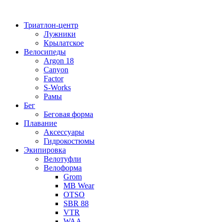
Перейти
к
Триатлон-центр
содержимому
Лужники
Крылатское
Велосипеды
Argon 18
Canyon
Factor
S-Works
Рамы
Бег
Беговая форма
Плавание
Аксессуары
Гидрокостюмы
Экипировка
Велотуфли
Велоформа
Grom
MB Wear
OTSO
SBR 88
VTR
WAA