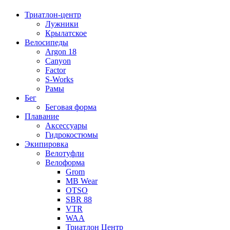
Триатлон-центр
Лужники
Крылатское
Велосипеды
Argon 18
Canyon
Factor
S-Works
Рамы
Бег
Беговая форма
Плавание
Аксессуары
Гидрокостюмы
Экипировка
Велотуфли
Велоформа
Grom
MB Wear
OTSO
SBR 88
VTR
WAA
Триатлон Центр