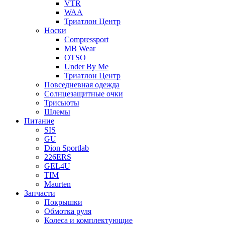
VTR
WAA
Триатлон Центр
Носки
Compressport
MB Wear
OTSO
Under By Me
Триатлон Центр
Повседневная одежда
Солнцезащитные очки
Трисьюты
Шлемы
Питание
SIS
GU
Dion Sportlab
226ERS
GEL4U
TIM
Maurten
Запчасти
Покрышки
Обмотка руля
Колеса и комплектующие