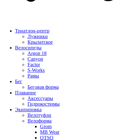
Триатлон-центр
Лужники
Крылатское
Велосипеды
Argon 18
Canyon
Factor
S-Works
Рамы
Бег
Беговая форма
Плавание
Аксессуары
Гидрокостюмы
Экипировка
Велотуфли
Велоформа
Grom
MB Wear
OTSO